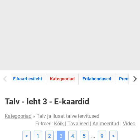
E-kaartide
E-kaart esileht
Kategooriad
Erilahendused
Premium k
Talv - leht 3 - E-kaardid
Kategooriad
» Talv ja ilusat talve tervitused
Filtreeri:
Kõik
|
Tavalised
|
Animeeritud
|
Video
<
1
2
3
4
5
...
9
>