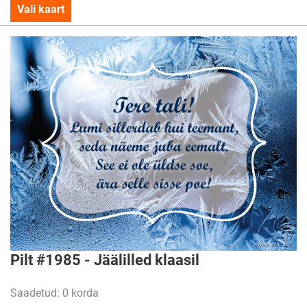
Vali kaart
Pilt #1985 - Jäälilled klaasil
Saadetud: 0 korda