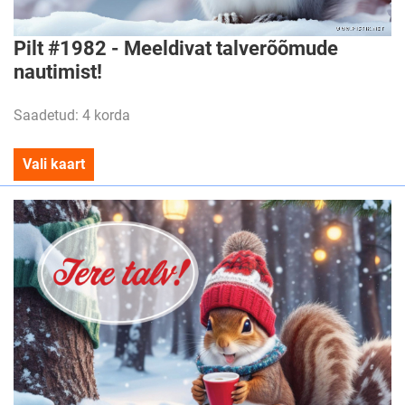
Pilt #1982 - Meeldivat talverõõmude
nautimist!
Saadetud: 4 korda
Vali kaart