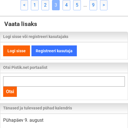
<
1
2
3
4
5
...
9
>
Vaata lisaks
Logi sisse või registreeri kasutajaks
Logi sisse
Registreeri kasutaja
Otsi Pistik.net portaalist
Otsi
kogu
Otsi
lehelt
Tänased ja tulevased pühad kalendris
Pühapäev 9. august