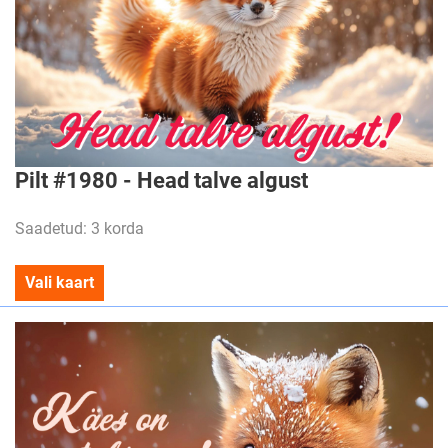
Pilt #1980 - Head talve algust
Saadetud: 3 korda
Vali kaart