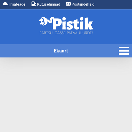
Ilmateade
Kütusehinnad
Postiindeksid
Ekaart