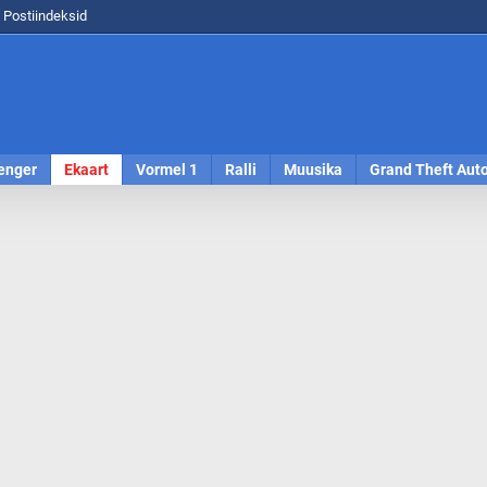
Postiindeksid
enger
Ekaart
Vormel 1
Ralli
Muusika
Grand Theft Aut