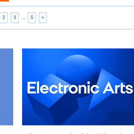
2
3
...
5
>