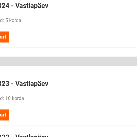
324 - Vastlapäev
d: 5 korda
art
323 - Vastlapäev
d: 10 korda
art