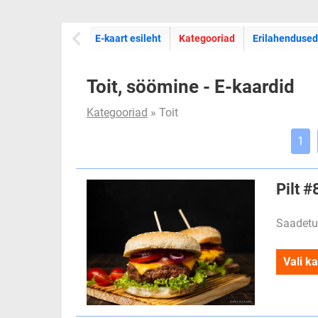
E-kaartide
E-kaart esileht
Kategooriad
Erilahendused
Toit, söömine - E-kaardid
Kategooriad
» Toit
1
Pilt 
Saadetu
Vali ka