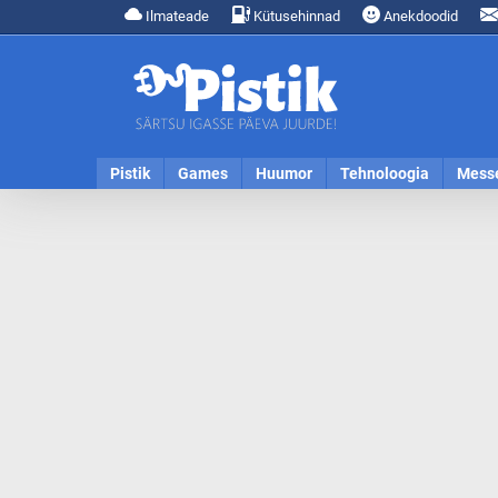
Ilmateade
Kütusehinnad
Anekdoodid
Pistik
Games
Huumor
Tehnoloogia
Mess