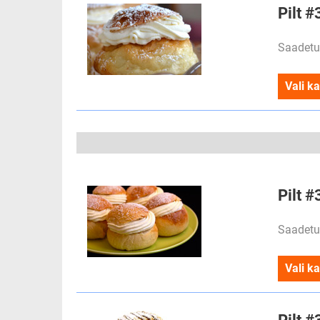
Pilt #
Saadetu
Vali ka
Pilt #
Saadetu
Vali ka