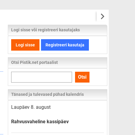
Logi sisse või registreeri kasutajaks
Logi sisse
Registreeri kasutaja
Otsi Pistik.net portaalist
Otsi
Otsi
kogu
lehelt
Tänased ja tulevased pühad kalendris
Laupäev 8. august
Rahvusvaheline kassipäev