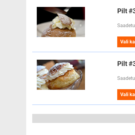
Pilt #
Saadetu
Vali ka
Pilt #
Saadetu
Vali ka