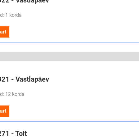
322 - Vastlapäev
d: 1 korda
art
321 - Vastlapäev
d: 12 korda
art
271 - Toit