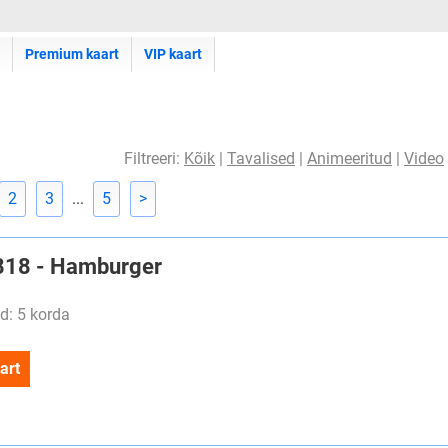
Premium kaart
VIP kaart
Filtreeri:
Kõik
|
Tavalised
|
Animeeritud
|
Video
2
3
...
5
>
#818 - Hamburger
d: 5 korda
art