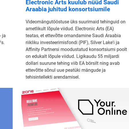
Electronic Arts kuulub nüüd Saudi
Araabia juhitud konsortsiumile
Videomängutööstuse üks suurimaid tehinguid on
ametlikult lõpule viidud. Electronic Arts (EA)
 ja
teatas, et ettevõtte omandamine Saudi Araabia
/s.
riikliku investeerimisfondi (PIF), Silver Lake'i ja
Affinity Partnersi moodustatud konsortsiumi poolt
on edukalt lõpule viidud. Ligikaudu 55 miljardi
dollari suurune tehing viib EA börsilt ning avab
ettevõtte sõnul uue peatüki mängude ja
tehisintellekti arendamisel.