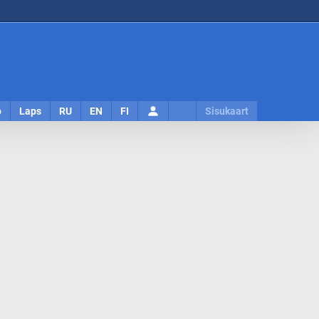
Logi
o
Laps
RU
EN
FI
Sisukaart
sisse