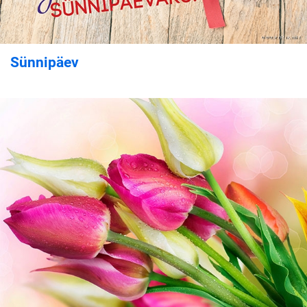
Sünnipäev