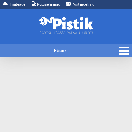
Ilmateade
Kütusehinnad
Postiindeksid
Ekaart