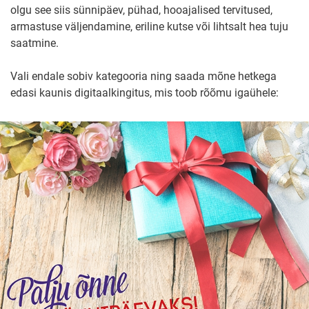
olgu see siis sünnipäev, pühad, hooajalised tervitused,
armastuse väljendamine, eriline kutse või lihtsalt hea tuju
saatmine.
Vali endale sobiv kategooria ning saada mõne hetkega
edasi kaunis digitaalkingitus, mis toob rõõmu igaühele: