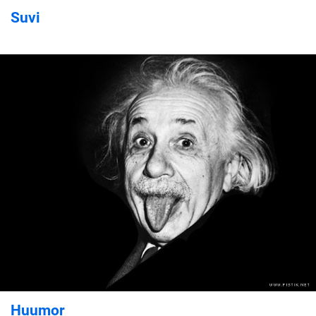
Suvi
Huumor