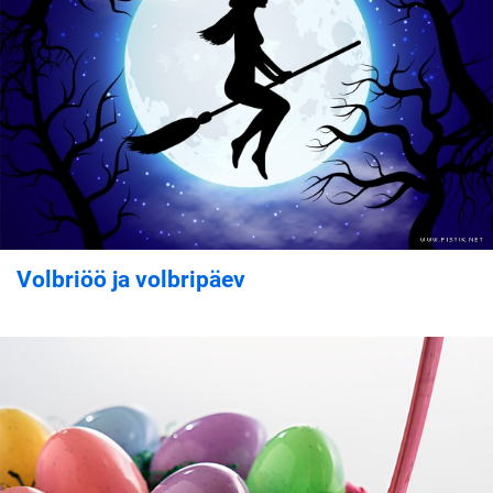
Volbriöö ja volbripäev