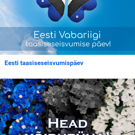
Eesti taasiseseisvumispäev