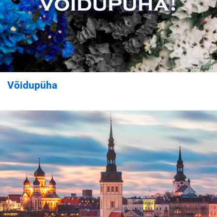
Võidupüha