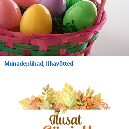
Munadepühad, lihavõtted