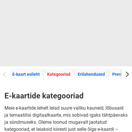
E-kaartide
E-kaart esileht
Kategooriad
Erilahendused
Premium k
E-kaartide kategooriad
Meie e-kaartide lehelt leiad suure valiku kauneid, lõbusaid
ja temaatilisi digitaalkaarte, mis sobivad igaks tähtpäevaks
ja sündmuseks. Oleme loonud mugavalt jaotatud
kategooriad, et leiaksid kiiresti just selle õige e-kaardi –