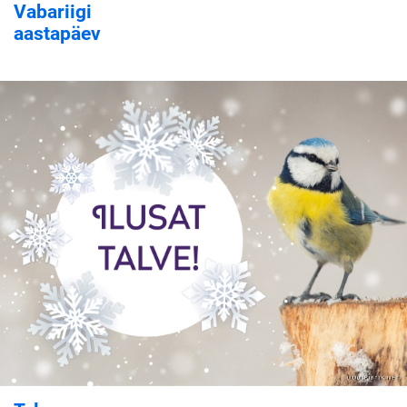
Vabariigi
aastapäev