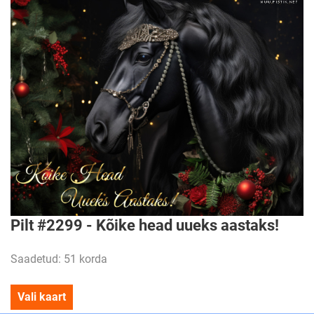
Pilt #2299 - Kõike head uueks aastaks!
Saadetud: 51 korda
Vali kaart