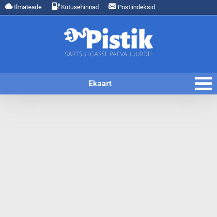
Ilmateade
Kütusehinnad
Postiindeksid
Ekaart