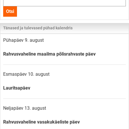
kogu
Otsi
lehelt
Tänased ja tulevased pühad kalendris
Pühapäev 9. august
Rahvusvaheline maailma põlisrahvaste päev
Esmaspäev 10. august
Lauritsapäev
Neljapäev 13. august
Rahvusvaheline vasakukäeliste päev