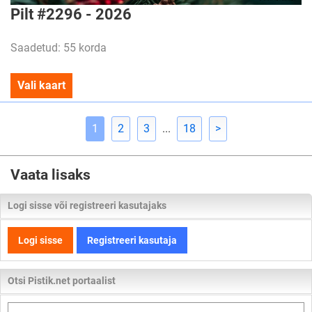
Pilt #2296 - 2026
Saadetud: 55 korda
Vali kaart
1
2
3
...
18
>
Vaata lisaks
Logi sisse või registreeri kasutajaks
Logi sisse
Registreeri kasutaja
Otsi Pistik.net portaalist
Otsi