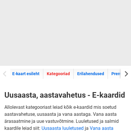
E-kaartide
E-kaart esileht
Kategooriad
Erilahendused
Premium k
Uusaasta, aastavahetus - E-kaardid
Allolevast kategooriast leiad kõik e-kaardid mis soetud
aastavahetuse, uusaasta ja vana aastaga. Vana aasta
ärasaatmine ja uue vastuvõtmine. Luuletused ja salmid
kaardile leiad siit:
Uusaasta luuletused
ja
Vana aasta