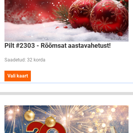
Pilt #2303 - Rõõmsat aastavahetust!
Saadetud: 32 korda
Vali kaart