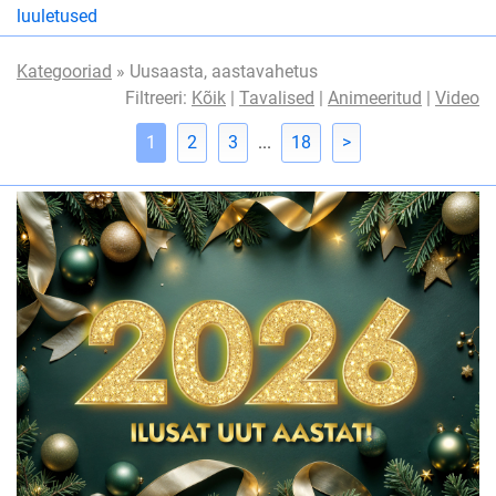
luuletused
Kategooriad
» Uusaasta, aastavahetus
Filtreeri:
Kõik
|
Tavalised
|
Animeeritud
|
Video
1
2
3
...
18
>