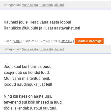
soov
kategooria
kategooria
kategooria
Kategooriad:
Vana aasta
,
Uusaasta
,
Jõulud
luuletused
luuletused
luuletused
Kauneid jõule! Head vana aasta lõppu!
Rahulikke jõulupühi ja ilusat aastavahetust!
Kauneid
Kaune
Lisas:
pistik
| Lisatud: 17.12.2023 15:30 |
Otselink
|
Saada e-kaardiga
jõule!
jõule!
Head
kategooria
kategooria
kategooria
Kategooriad:
Vana aasta
,
Uusaasta
,
Jõulud
Head
vana
aasta
luuletused
luuletused
luuletused
vana
lõppu!
aasta
Rahuli
lõppu!
jõulup
Jõulukuul kui härmas puud,
ja
Rahulikke
soojendab su kondid-luud.
ilusat
jõulupühi
Mullivann mis tehtud meil,
ja
loodud naudinguks just teil!
ilusat
Ning kui käes on aasta uus,
tervenend sul kõik lihased ja luud,
töö siis lendab justkui rajutuul.