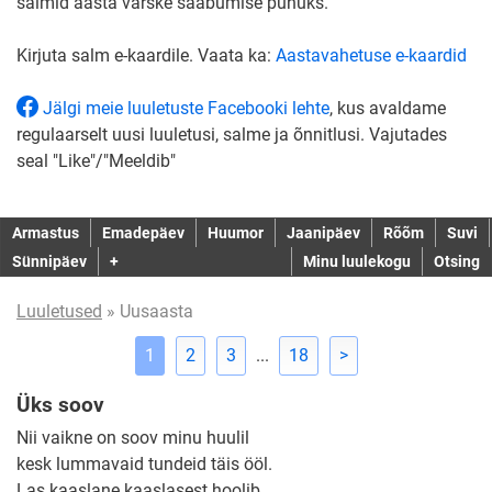
salmid aasta värske saabumise puhuks.
Kirjuta salm e-kaardile. Vaata ka:
Aastavahetuse e-kaardid
Jälgi meie luuletuste Facebooki lehte
, kus avaldame
regulaarselt uusi luuletusi, salme ja õnnitlusi. Vajutades
seal "Like"/"Meeldib"
Armastus
Emadepäev
Huumor
Jaanipäev
Rõõm
Suvi
Sünnipäev
+
Minu luulekogu
Otsing
Luuletused
» Uusaasta
1
2
3
...
18
>
Üks soov
Nii vaikne on soov minu huulil
kesk lummavaid tundeid täis ööl.
Las kaaslane kaaslasest hoolib,