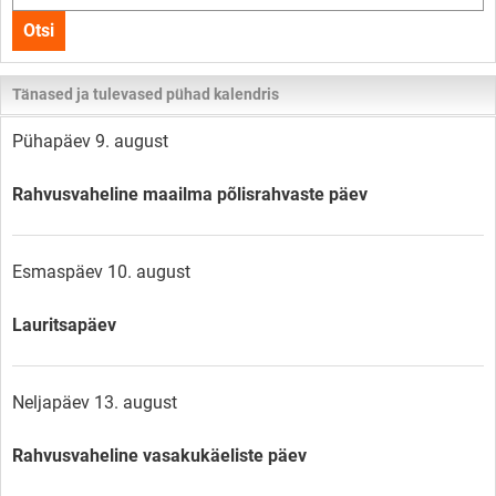
kogu
Otsi
lehelt
Tänased ja tulevased pühad kalendris
Pühapäev 9. august
Rahvusvaheline maailma põlisrahvaste päev
Esmaspäev 10. august
Lauritsapäev
Neljapäev 13. august
Rahvusvaheline vasakukäeliste päev