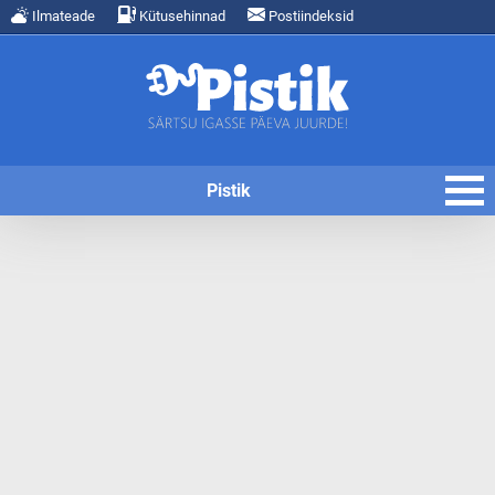
Ilmateade
Kütusehinnad
Postiindeksid
Pistik