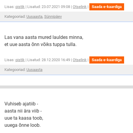
mida
Tore
proovid!
Tore
Lisas:
pistik
| Lisatud: 23.07.2021 09:08 |
Otselink
|
Saada e-kaardiga
on
on
uue
kategooria
kategooria
Kategooriad:
Uusaasta
,
Sünnipäev
uue
ja
parem
luuletused
luuletused
ja
ootus,
parema
kosut
ootus,
endise
Las vana aasta mured lauldes minna,
parem
kosutav
et uue aasta õnn võiks tuppa tulla.
lootus!
endisest
parema
Las
lootus!
Las
Lisas:
pistik
| Lisatud: 28.12.2020 16:49 |
Otselink
|
Saada e-kaardiga
vana
vana
aasta
kategooria
Kategooriad:
Uusaasta
aasta
mured
laulde
luuletused
mured
minna,
lauldes
et
minna,
uue
aasta
et
õnn
uue
Vuhiseb ajatiib -
aasta
aasta nii ära viib -
õnn
uue ta kaasa toob,
uuega õnne loob.