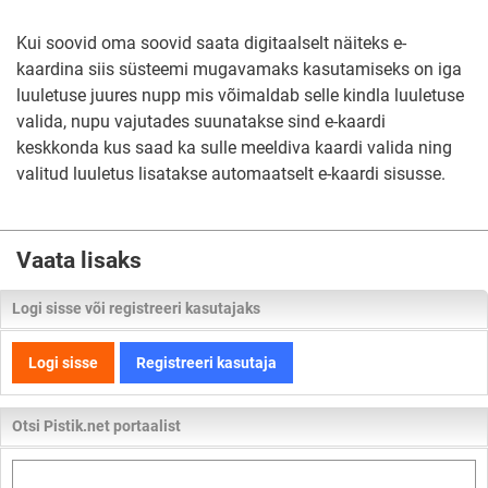
Kui soovid oma soovid saata digitaalselt näiteks e-
kaardina siis süsteemi mugavamaks kasutamiseks on iga
luuletuse juures nupp mis võimaldab selle kindla luuletuse
valida, nupu vajutades suunatakse sind e-kaardi
keskkonda kus saad ka sulle meeldiva kaardi valida ning
valitud luuletus lisatakse automaatselt e-kaardi sisusse.
Vaata lisaks
Logi sisse või registreeri kasutajaks
Logi sisse
Registreeri kasutaja
Otsi Pistik.net portaalist
Otsi