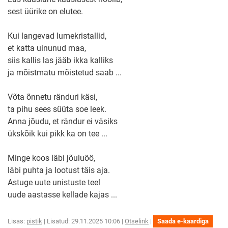
sest üürike on elutee.
Kui langevad lumekristallid,
et katta uinunud maa,
siis kallis las jääb ikka kalliks
ja mõistmatu mõistetud saab ...
Võta õnnetu ränduri käsi,
ta pihu sees süüta soe leek.
Anna jõudu, et rändur ei väsiks
ükskõik kui pikk ka on tee ...
Minge koos läbi jõuluöö,
läbi puhta ja lootust täis aja.
Astuge uute unistuste teel
uude aastasse kellade kajas ...
Üks
Üks
Lisas:
pistik
| Lisatud: 29.11.2025 10:06 |
Otselink
|
Saada e-kaardiga
soov