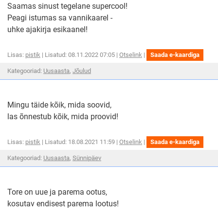
Saamas sinust tegelane supercool!
Peagi istumas sa vannikaarel -
uhke ajakirja esikaanel!
Jõulukuul
Jõuluk
Lisas:
pistik
| Lisatud: 08.11.2022 07:05 |
Otselink
|
Saada e-kaardiga
kui
kui
härma
kategooria
kategooria
Kategooriad:
Uusaasta
,
Jõulud
härmas
puud,
sooje
luuletused
luuletused
puud,
su
soojendab
kondid
su
luud.
Mingu täide kõik, mida soovid,
Mulliv
kondid-
las õnnestub kõik, mida proovid!
mis
luud.
tehtud
Mullivann
Mingu
mis
Mingu
Lisas:
pistik
| Lisatud: 18.08.2021 11:59 |
Otselink
|
Saada e-kaardiga
täide
täide
tehtud
kõik,
kategooria
kategooria
Kategooriad:
Uusaasta
,
Sünnipäev
kõik,
mida
soovid
luuletused
luuletused
mida
las
soovid,
õnnes
las
kõik,
Tore on uue ja parema ootus,
mida
õnnestub
kosutav endisest parema lootus!
proovi
kõik,