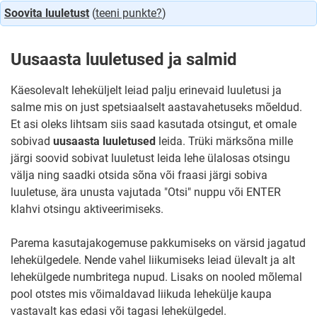
igatsuste
Soovita luuletust
(
teeni punkte?
)
tagahoovid
Uusaasta luuletused ja salmid
Käesolevalt leheküljelt leiad palju erinevaid luuletusi ja
salme mis on just spetsiaalselt aastavahetuseks mõeldud.
Et asi oleks lihtsam siis saad kasutada otsingut, et omale
sobivad
uusaasta luuletused
leida. Trüki märksõna mille
järgi soovid sobivat luuletust leida lehe ülalosas otsingu
välja ning saadki otsida sõna või fraasi järgi sobiva
luuletuse, ära unusta vajutada "Otsi" nuppu või ENTER
klahvi otsingu aktiveerimiseks.
Parema kasutajakogemuse pakkumiseks on värsid jagatud
lehekülgedele. Nende vahel liikumiseks leiad ülevalt ja alt
lehekülgede numbritega nupud. Lisaks on nooled mõlemal
pool otstes mis võimaldavad liikuda lehekülje kaupa
vastavalt kas edasi või tagasi lehekülgedel.