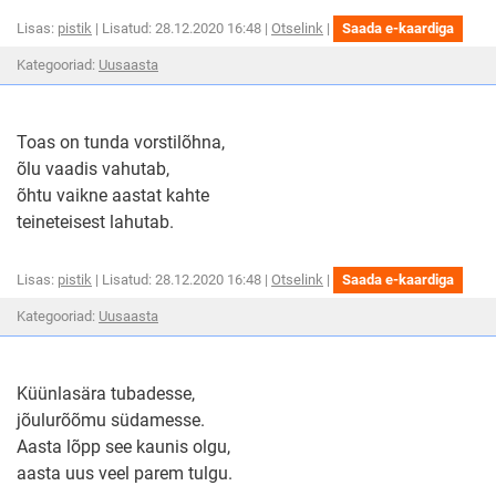
Vuhiseb
Vuhis
Lisas:
pistik
| Lisatud: 28.12.2020 16:48 |
Otselink
|
Saada e-kaardiga
ajatiib
ajatiib
-
kategooria
Kategooriad:
Uusaasta
-
aasta
nii
luuletused
aasta
ära
nii
viib
ära
-
Toas on tunda vorstilõhna,
uue
viib
õlu vaadis vahutab,
ta
-
õhtu vaikne aastat kahte
uue
teineteisest lahutab.
ta
Toas
Toas
Lisas:
pistik
| Lisatud: 28.12.2020 16:48 |
Otselink
|
Saada e-kaardiga
on
on
tunda
kategooria
Kategooriad:
Uusaasta
tunda
vorsti
õlu
luuletused
vorstilõhna,
vaadis
õlu
vahuta
vaadis
õhtu
Küünlasära tubadesse,
vaikne
vahutab,
jõulurõõmu südamesse.
aastat
õhtu
Aasta lõpp see kaunis olgu,
vaikne
aasta uus veel parem tulgu.
aastat