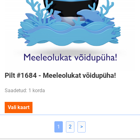
Pilt #1684 - Meeleolukat võidupüha!
Saadetud: 1 korda
Vali kaart
1
2
>