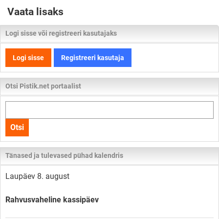
Vaata lisaks
Logi sisse või registreeri kasutajaks
Logi sisse
Registreeri kasutaja
Otsi Pistik.net portaalist
Otsi
kogu
Otsi
lehelt
Tänased ja tulevased pühad kalendris
Laupäev 8. august
Rahvusvaheline kassipäev