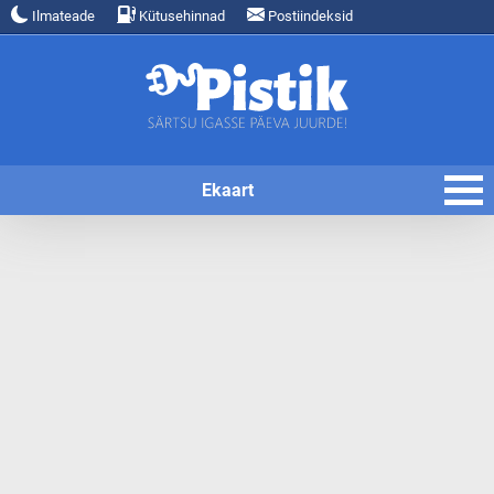
Ilmateade
Kütusehinnad
Postiindeksid
Ekaart