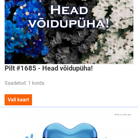
Pilt #1685 - Head võidupüha!
Saadetud: 1 korda
Vali kaart