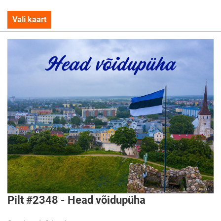
Vali kaart
Pilt #2348 - Head võidupüha