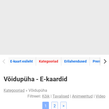
E-kaartide
E-kaart esileht
Kategooriad
Erilahendused
Premium k
Võidupüha - E-kaardid
Kategooriad
» Võidupüha
Filtreeri:
Kõik
|
Tavalised
|
Animeeritud
|
Video
1
2
>