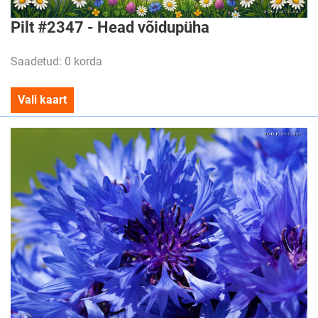
Pilt #2347 - Head võidupüha
Saadetud: 0 korda
Vali kaart