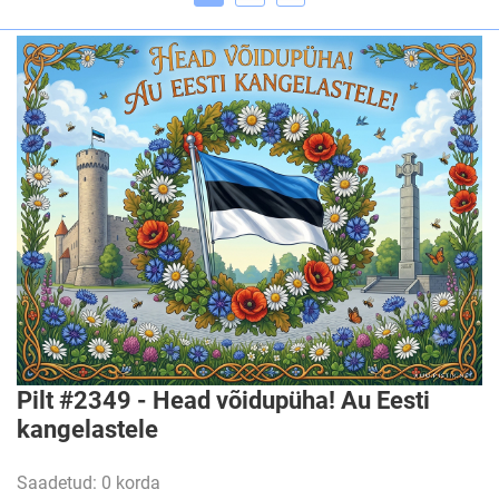
Pilt #2349 - Head võidupüha! Au Eesti
kangelastele
Saadetud: 0 korda