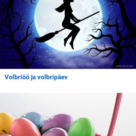
Volbriöö ja volbripäev