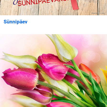
Sünnipäev