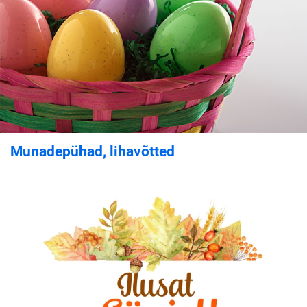
Munadepühad, lihavõtted