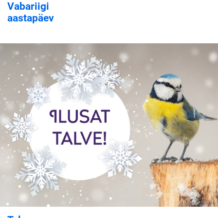
Vabariigi
aastapäev