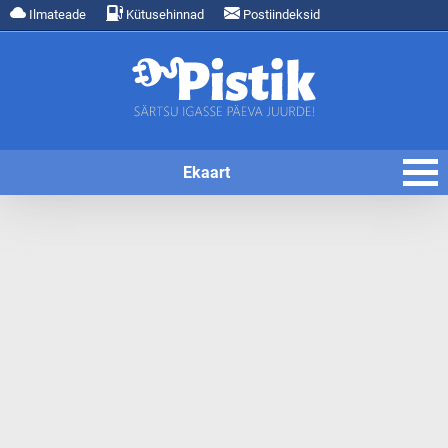
Ilmateade
Kütusehinnad
Postiindeksid
Ekaart