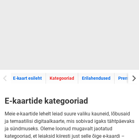
E-kaartide
E-kaart esileht
Kategooriad
Erilahendused
Premium k
E-kaartide kategooriad
Meie e-kaartide lehelt leiad suure valiku kauneid, lõbusaid
ja temaatilisi digitaalkaarte, mis sobivad igaks tähtpäevaks
ja sündmuseks. Oleme loonud mugavalt jaotatud
kategooriad, et leiaksid kiiresti just selle õige e-kaardi –