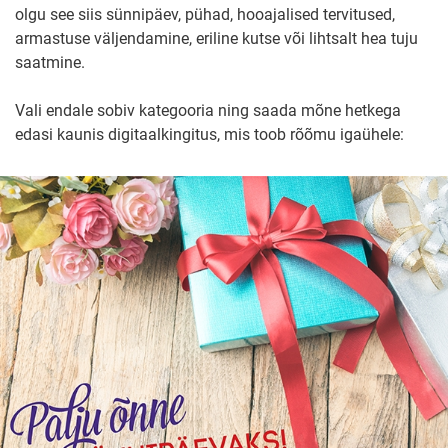
olgu see siis sünnipäev, pühad, hooajalised tervitused,
armastuse väljendamine, eriline kutse või lihtsalt hea tuju
saatmine.
Vali endale sobiv kategooria ning saada mõne hetkega
edasi kaunis digitaalkingitus, mis toob rõõmu igaühele: