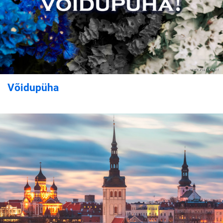
Võidupüha