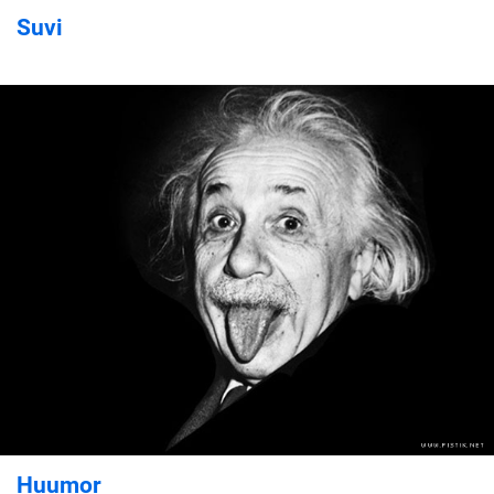
Suvi
Huumor