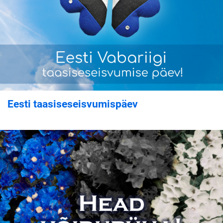
Eesti taasiseseisvumispäev