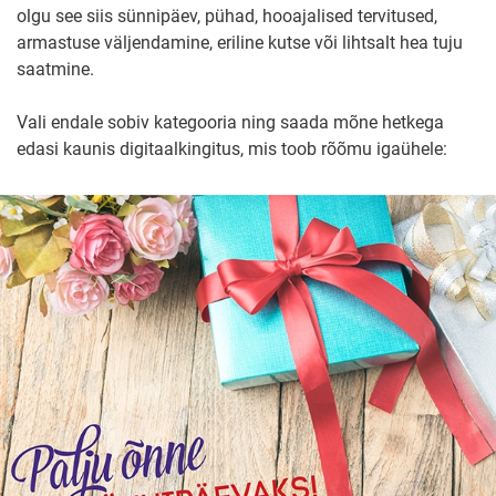
olgu see siis sünnipäev, pühad, hooajalised tervitused,
armastuse väljendamine, eriline kutse või lihtsalt hea tuju
saatmine.
Vali endale sobiv kategooria ning saada mõne hetkega
edasi kaunis digitaalkingitus, mis toob rõõmu igaühele: