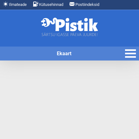
Ilmateade
Kütusehinnad
Postiindeksid
Ekaart