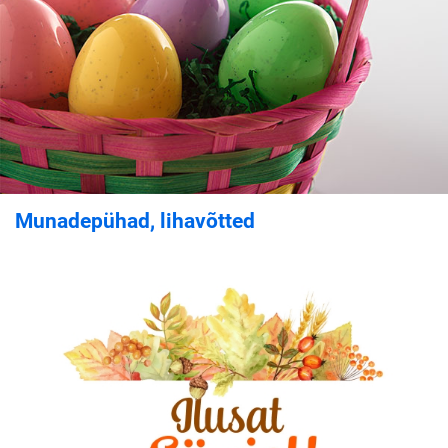
Munadepühad, lihavõtted