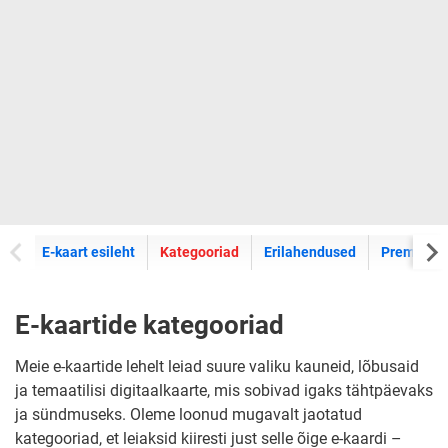
E-kaartide
E-kaart esileht
Kategooriad
Erilahendused
Premium k
E-kaartide kategooriad
Meie e-kaartide lehelt leiad suure valiku kauneid, lõbusaid
ja temaatilisi digitaalkaarte, mis sobivad igaks tähtpäevaks
ja sündmuseks. Oleme loonud mugavalt jaotatud
kategooriad, et leiaksid kiiresti just selle õige e-kaardi –