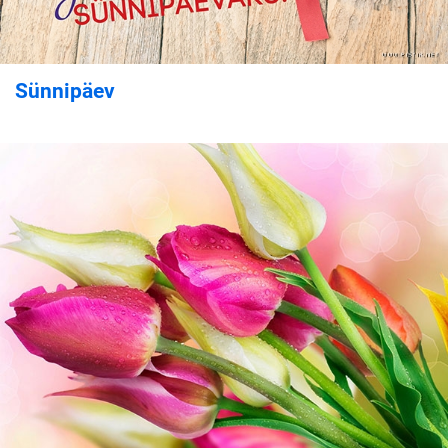
Sünnipäev