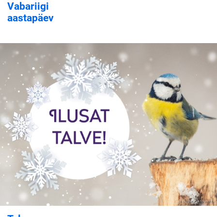
Vabariigi
aastapäev