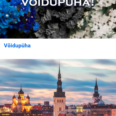
Võidupüha