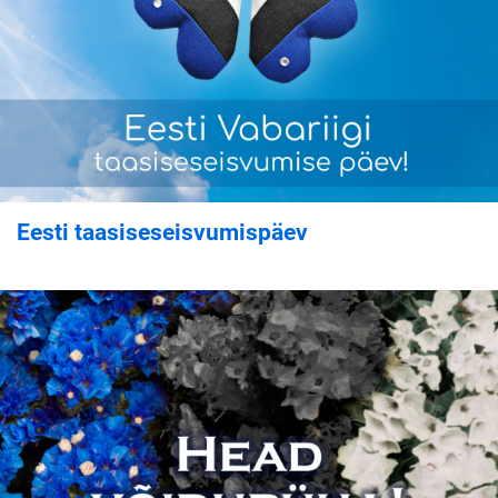
Eesti taasiseseisvumispäev