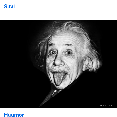
Suvi
Huumor