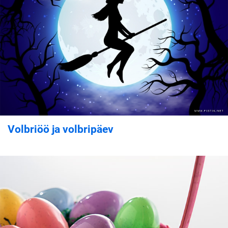
Volbriöö ja volbripäev