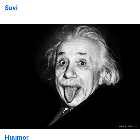
Suvi
Huumor