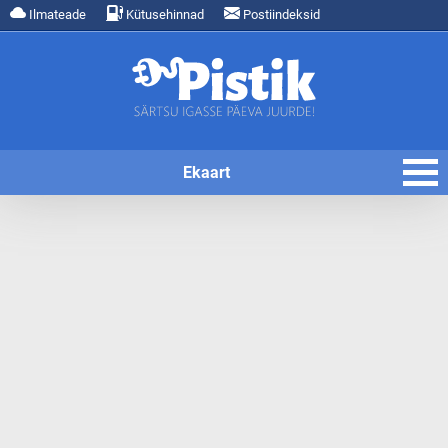
Ilmateade
Kütusehinnad
Postiindeksid
Ekaart