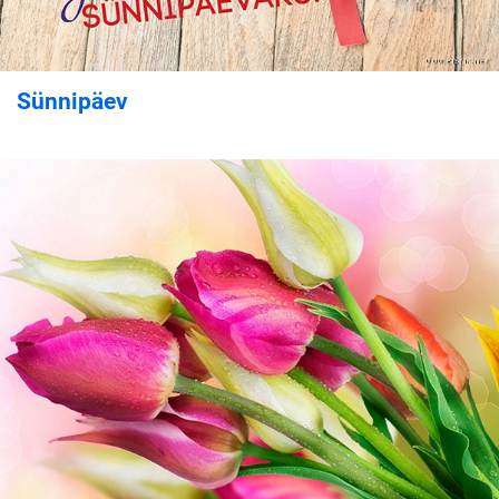
Sünnipäev