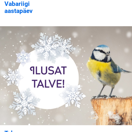
Vabariigi
aastapäev