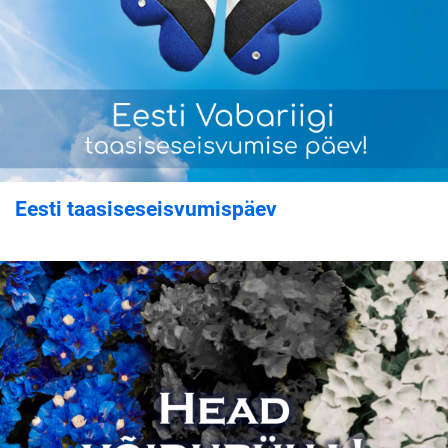
Eesti taasiseseisvumispäev