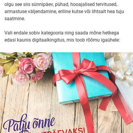
olgu see siis sünnipäev, pühad, hooajalised tervitused,
armastuse väljendamine, eriline kutse või lihtsalt hea tuju
saatmine.
Vali endale sobiv kategooria ning saada mõne hetkega
edasi kaunis digitaalkingitus, mis toob rõõmu igaühele: