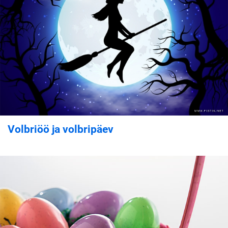
Volbriöö ja volbripäev