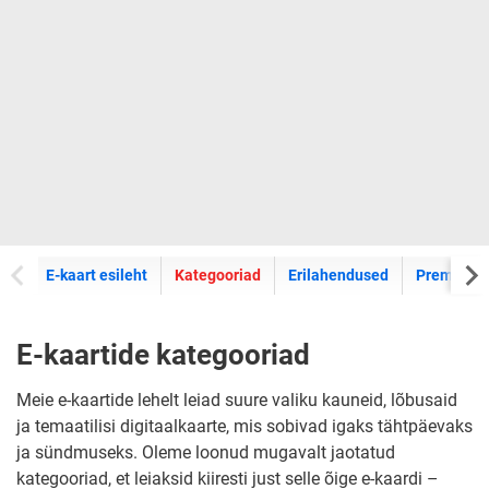
E-kaartide
E-kaart esileht
Kategooriad
Erilahendused
Premium k
E-kaartide kategooriad
Meie e-kaartide lehelt leiad suure valiku kauneid, lõbusaid
ja temaatilisi digitaalkaarte, mis sobivad igaks tähtpäevaks
ja sündmuseks. Oleme loonud mugavalt jaotatud
kategooriad, et leiaksid kiiresti just selle õige e-kaardi –