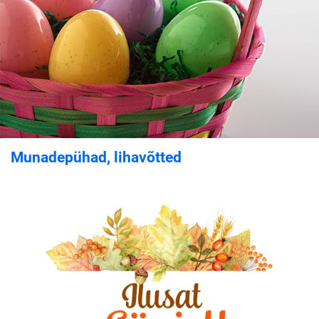
Munadepühad, lihavõtted