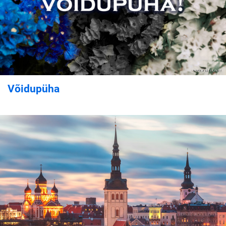
Võidupüha