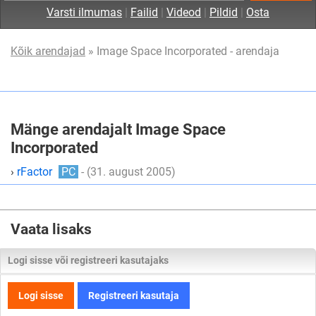
Varsti ilmumas
|
Failid
|
Videod
|
Pildid
|
Osta
Kõik arendajad
» Image Space Incorporated - arendaja
Mänge arendajalt Image Space
Incorporated
›
rFactor
PC
- (31. august 2005)
Vaata lisaks
Logi sisse või registreeri kasutajaks
Logi sisse
Registreeri kasutaja