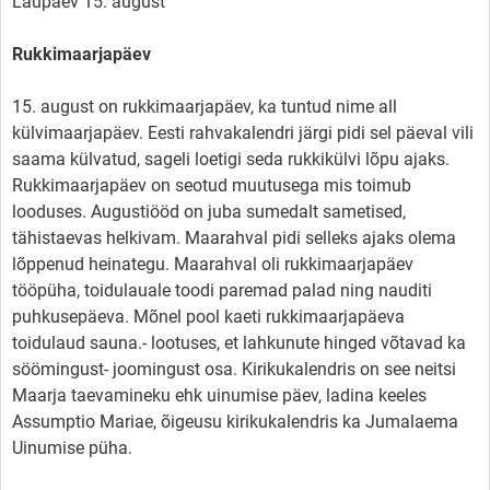
Laupäev 15. august
Rukkimaarjapäev
15. august on rukkimaarjapäev, ka tuntud nime all
külvimaarjapäev. Eesti rahvakalendri järgi pidi sel päeval vili
saama külvatud, sageli loetigi seda rukkikülvi lõpu ajaks.
Rukkimaarjapäev on seotud muutusega mis toimub
looduses. Augustiööd on juba sumedalt sametised,
tähistaevas helkivam. Maarahval pidi selleks ajaks olema
lõppenud heinategu. Maarahval oli rukkimaarjapäev
tööpüha, toidulauale toodi paremad palad ning nauditi
puhkusepäeva. Mõnel pool kaeti rukkimaarjapäeva
toidulaud sauna.- lootuses, et lahkunute hinged võtavad ka
söömingust- joomingust osa. Kirikukalendris on see neitsi
Maarja taevamineku ehk uinumise päev, ladina keeles
Assumptio Mariae, õigeusu kirikukalendris ka Jumalaema
Uinumise püha.