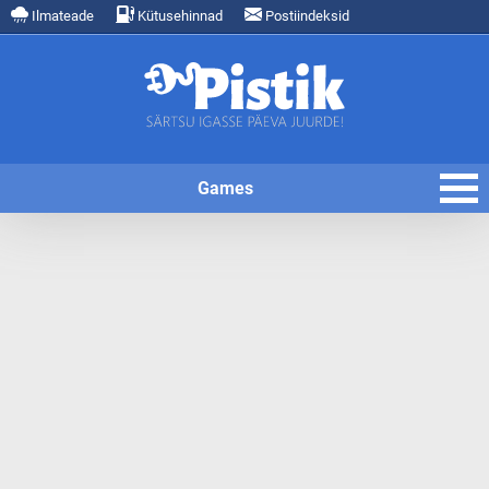
Ilmateade
Kütusehinnad
Postiindeksid
Games