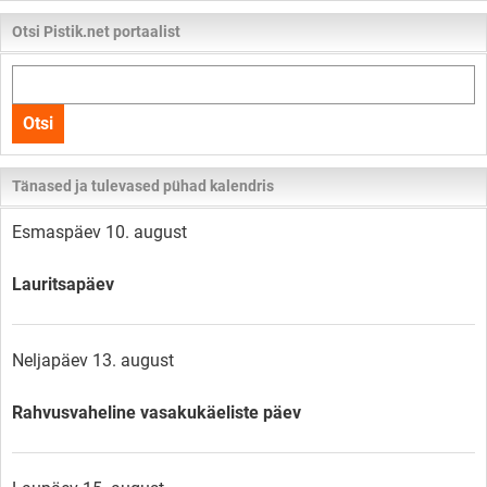
Otsi Pistik.net portaalist
Otsi
kogu
Otsi
lehelt
Tänased ja tulevased pühad kalendris
Esmaspäev 10. august
Lauritsapäev
Neljapäev 13. august
Rahvusvaheline vasakukäeliste päev