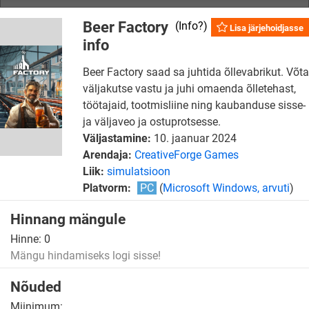
Beer Factory
(
Info?
)
Lisa järjehoidjasse
info
Beer Factory saad sa juhtida õllevabrikut. Võta
väljakutse vastu ja juhi omaenda õlletehast,
töötajaid, tootmisliine ning kaubanduse sisse-
ja väljaveo ja ostuprotsesse.
Väljastamine:
10. jaanuar 2024
Arendaja:
CreativeForge Games
Liik:
simulatsioon
Platvorm:
PC
(
Microsoft Windows, arvuti
)
Hinnang mängule
Hinne:
0
Mängu hindamiseks logi sisse!
Nõuded
Miinimum: