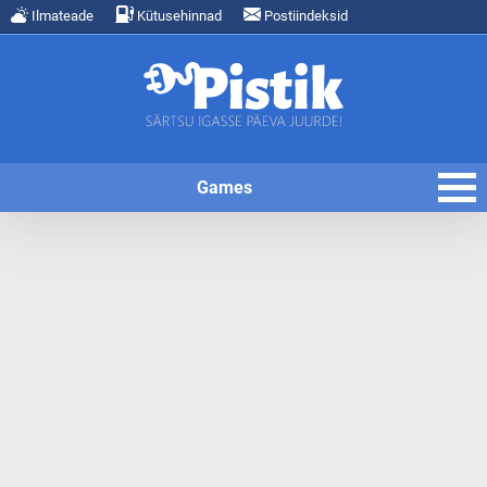
Ilmateade
Kütusehinnad
Postiindeksid
Games