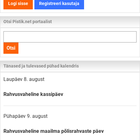
Logi sisse
Registreeri kasutaja
Otsi Pistik.net portaalist
Otsi
kogu
Otsi
lehelt
Tänased ja tulevased pühad kalendris
Laupäev 8. august
Rahvusvaheline kassipäev
Pühapäev 9. august
Rahvusvaheline maailma põlisrahvaste päev