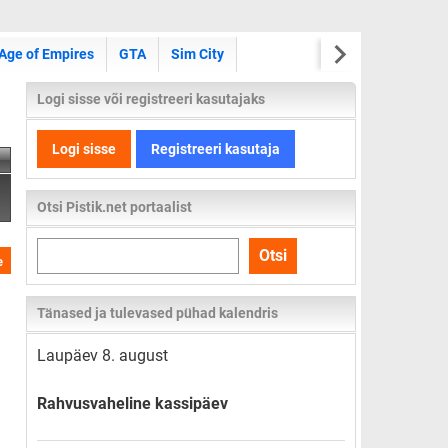
Age of Empires
GTA
Sim City
Logi sisse või registreeri kasutajaks
Logi sisse
Registreeri kasutaja
Otsi Pistik.net portaalist
Otsi
Otsi
e
kogu
lehelt
Tänased ja tulevased pühad kalendris
Laupäev 8. august
Rahvusvaheline kassipäev