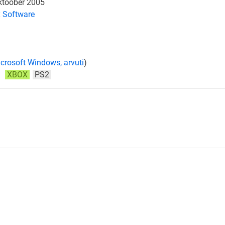
ktoober 2005
 Software
crosoft Windows, arvuti
)
:
XBOX
PS2