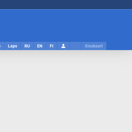
Logi
o
Laps
RU
EN
FI
Sisukaart
sisse