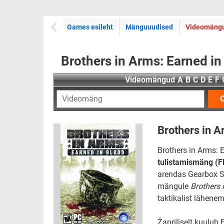
Games esileht
Mänguuudised
Videomäng
Brothers in Arms: Earned in
Videomängud
A
B
C
D
E
F
O
Brothers in A
Brothers in Arms: 
tulistamismäng (F
arendas Gearbox So
mängule
Brothers 
taktikalist lähene
Žanriliselt kuulub