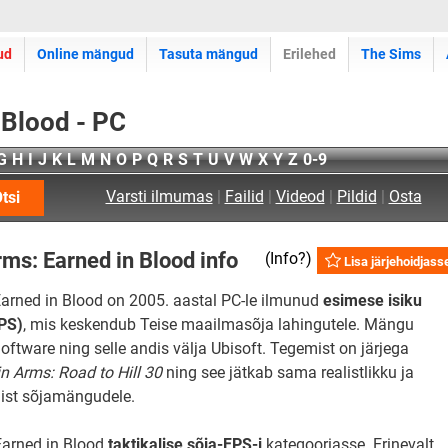
ud
Online mängud
Tasuta mängud
Erilehed
The Sims
 Blood - PC
G
H
I
J
K
L
M
N
O
P
Q
R
S
T
U
V
W
X
Y
Z
0-9
Varsti ilmumas
|
Failid
|
Videod
|
Pildid
|
Osta
tsi
rms: Earned in Blood info
(
Info?
)
Lisa järjehoidjass
Earned in Blood on 2005. aastal PC-le ilmunud
esimese isiku
PS)
, mis keskendub Teise maailmasõja lahingutele. Mängu
ftware ning selle andis välja Ubisoft. Tegemist on järjega
in Arms: Road to Hill 30
ning see jätkab sama realistlikku ja
mist sõjamängudele.
 Earned in Blood
taktikalise sõja-FPS-i
kategooriasse. Erinevalt