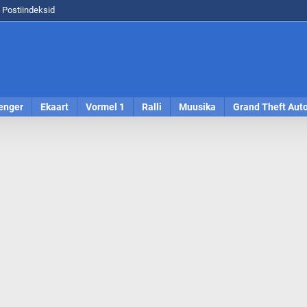
Postiindeksid
enger
Ekaart
Vormel 1
Ralli
Muusika
Grand Theft Aut