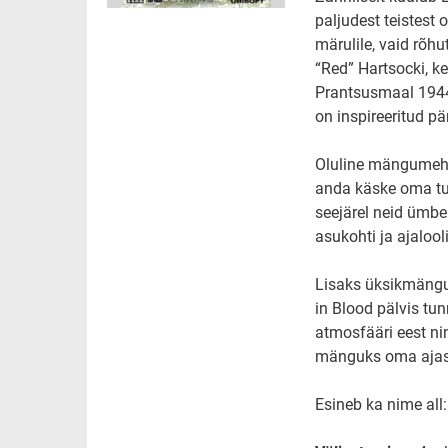
paljudest teistest 
märulile, vaid rõh
“Red” Hartsocki, k
Prantsusmaal 1944.
on inspireeritud pä
Oluline mängumeha
anda käske oma tul
seejärel neid ümbe
asukohti ja ajalool
Lisaks üksikmängu
in Blood pälvis tun
atmosfääri eest ni
mänguks oma ajas
Esineb ka nime all