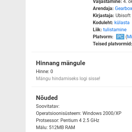
Väljastamine:
4. o
Arendaja:
Gearbox
Kirjastaja:
Ubisoft
Koduleht:
külasta
Liik:
tulistamine
Platvorm:
PC
(
Mi
Teised platvormid
Hinnang mängule
Hinne:
0
Mängu hindamiseks logi sisse!
Nõuded
Soovitatav:
Operatsioonisüsteem: Windows 2000/XP
Protsessor: Pentium 4 2.5 GHz
Mälu: 512MB RAM