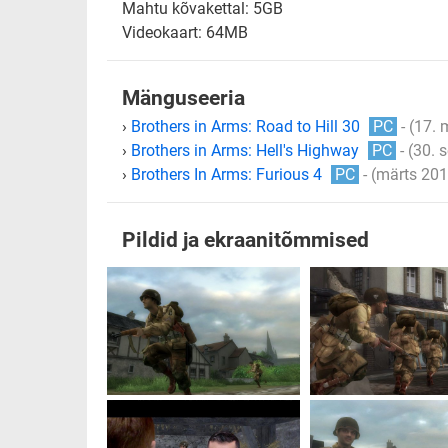
Mahtu kõvakettal: 5GB
Videokaart: 64MB
Mänguseeria
›
Brothers in Arms: Road to Hill 30
PC
- (17. 
›
Brothers in Arms: Hell's Highway
PC
- (30. 
›
Brothers In Arms: Furious 4
PC
- (märts 20
Pildid ja ekraanitõmmised