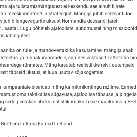
oma aja tulistamismängudest ei keskendu see ainult kiirele
utab meeskonnatööd ja strateegiat. Mängija juhib seersant Joe
es juhib langevarjurite üksust Normandia dessandi järel
 aastal. Lugu põhineb ajaloolistel sündmustel ning missioonid
ris lahingutest.
anika on tule- ja manöövertaktika kasutamine: mängija saab
etoetus- ja rünnakurühmadele, surudes vastased katte taha ni
rhaardega rünnates. Mäng kasutab realistlikke relvi, autentseid
iselt täpseid üksusi, et luua usutav sõjakogemus.
 kampaaniale sisaldab mäng ka mitmikmängu režiime. Earned
nustust oma taktikalise sügavuse, ajaloolise täpsuse ja pingelis
ng seda peetakse üheks realistlikumaks Teise maailmasõja FPS
tul.
: Brothers In Arms Earned In Blood