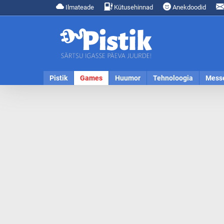
Ilmateade
Kütusehinnad
Anekdoodid
Pistik
Games
Huumor
Tehnoloogia
Mess