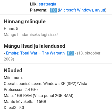
Liik:
strateegia
Platvorm:
PC
(
Microsoft Windows, arvuti
)
Hinnang mängule
Hinne:
5
Mängu hindamiseks logi sisse!
Mängu lisad ja laiendused
›
Empire: Total War – The Warpath
PC
- (18. oktoober
2009)
Nõuded
Miinimum:
Operatsioonisüsteem: Windows XP (SP2)/Vista
Protsessor: 2.4 GHz
Mälu: 1GB RAM (Vista puhul 2GB RAM)
Mahtu kõvakettal: 15GB
DirectX: 9.0