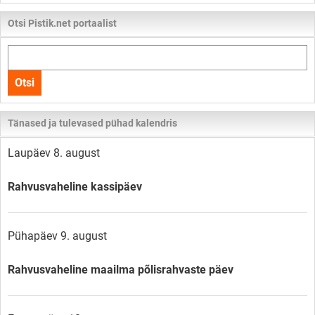
Otsi Pistik.net portaalist
Otsi
kogu
Otsi
lehelt
Tänased ja tulevased pühad kalendris
Laupäev 8. august
Rahvusvaheline kassipäev
Pühapäev 9. august
Rahvusvaheline maailma põlisrahvaste päev