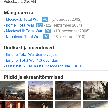
Videokaart: 256MB
Mänguseeria
›
Medieval: Total War
PC
- (21. august 2002)
›
Rome: Total War
PC
- (22. september 2004)
›
Medieval II: Total War
PC
- (10. november 2006)
›
Napoleon: Total War
PC
- (23. veebruar 2010)
Uudised ja uuendused
›
Empire Total War demo väljas
›
Empire: Total War 1.3 uuendus
›
Pistik.net: 2009. aasta videomängude TOP 10
Pildid ja ekraanitõmmised