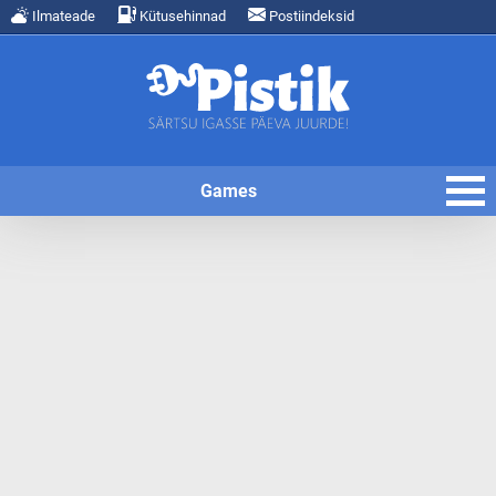
Ilmateade
Kütusehinnad
Postiindeksid
Games