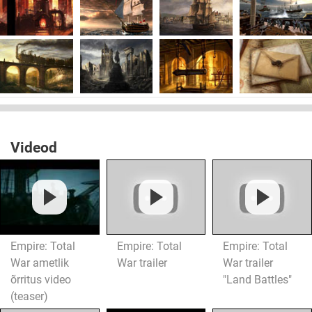
Videod
Empire: Total
Empire: Total
Empire: Total
War ametlik
War trailer
War trailer
õrritus video
"Land Battles"
(teaser)