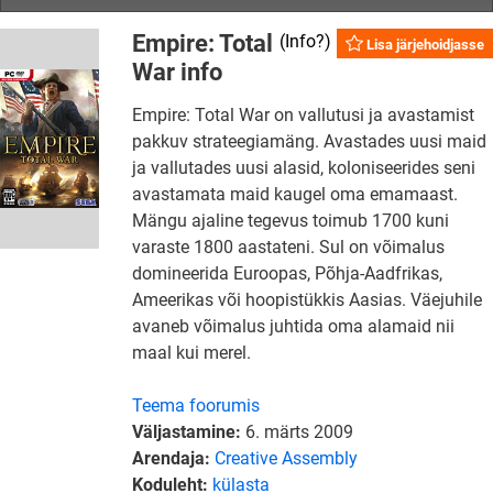
Empire: Total
(
Info?
)
Lisa järjehoidjasse
War info
Empire: Total War on vallutusi ja avastamist
pakkuv strateegiamäng. Avastades uusi maid
ja vallutades uusi alasid, koloniseerides seni
avastamata maid kaugel oma emamaast.
Mängu ajaline tegevus toimub 1700 kuni
varaste 1800 aastateni. Sul on võimalus
domineerida Euroopas, Põhja-Aadfrikas,
Ameerikas või hoopistükkis Aasias. Väejuhile
avaneb võimalus juhtida oma alamaid nii
maal kui merel.
Teema foorumis
Väljastamine:
6. märts 2009
Arendaja:
Creative Assembly
Koduleht:
külasta