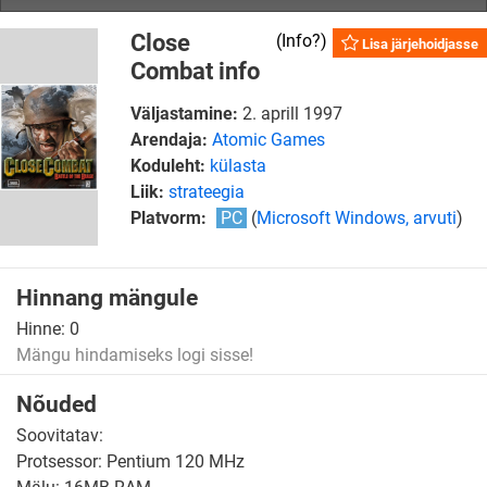
Close
(
Info?
)
Lisa järjehoidjasse
Combat info
Väljastamine:
2. aprill 1997
Arendaja:
Atomic Games
Koduleht:
külasta
Liik:
strateegia
Platvorm:
PC
(
Microsoft Windows, arvuti
)
Hinnang mängule
Hinne:
0
Mängu hindamiseks logi sisse!
Nõuded
Soovitatav:
Protsessor: Pentium 120 MHz