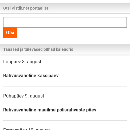
Otsi Pistik.net portaalist
Otsi
kogu
Otsi
lehelt
Tänased ja tulevased pühad kalendris
Laupäev 8. august
Rahvusvaheline kassipäev
Pühapäev 9. august
Rahvusvaheline maailma põlisrahvaste päev