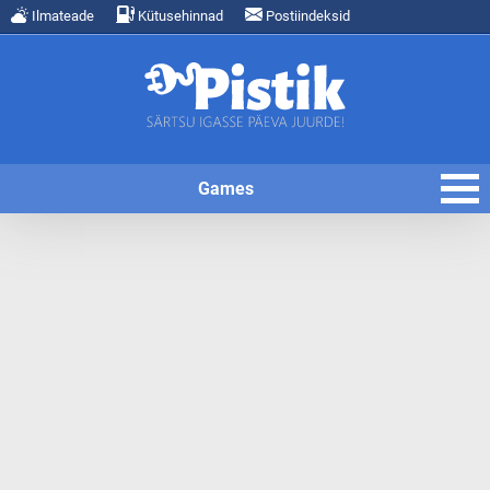
Ilmateade
Kütusehinnad
Postiindeksid
Games