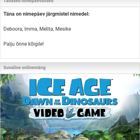
Tänased nimepäevalised
Täna on nimepäev järgmistel nimedel:
Deboora, Imma, Melita, Mesike
Palju õnne kõigile!
Suvaline onlinemäng