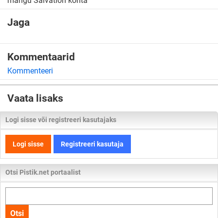
mängu Salvation kohta
Jaga
Kommentaarid
Kommenteeri
Vaata lisaks
Logi sisse või registreeri kasutajaks
Logi sisse
Registreeri kasutaja
Otsi Pistik.net portaalist
Otsi
kogu
Otsi
lehelt