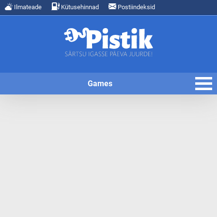
Ilmateade
Kütusehinnad
Postiindeksid
Games