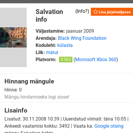
Salvation
(
Info?
)
Lisa järjehoidjasse
info
Väljastamine:
jaanuar 2009
Arendaja:
Black Wing Foundation
Koduleht:
külasta
Liik:
märul
Platvorm:
X360
(
Microsoft Xbox 360
)
Hinnang mängule
Hinne:
0
Mängu hindamiseks logi sisse!
Lisainfo
Lisatud: 30.11.2008 10:39 | Uuendatud viimati: täna 10:05 |
Ankeedi vaatamisi kokku: 3492 | Vaata ka:
Google otsing