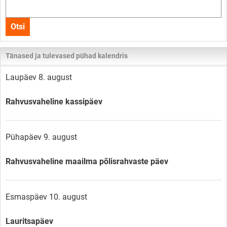
Otsi
kogu
Otsi
lehelt
Tänased ja tulevased pühad kalendris
Laupäev 8. august
Rahvusvaheline kassipäev
Pühapäev 9. august
Rahvusvaheline maailma põlisrahvaste päev
Esmaspäev 10. august
Lauritsapäev