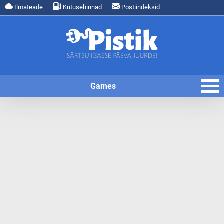
Ilmateade
Kütusehinnad
Postiindeksid
Games