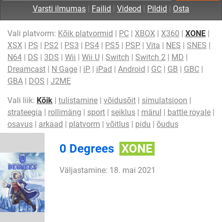
Varsti ilmumas
|
Failid
|
Videod
|
Pildid
|
Osta
Vali platvorm:
Kõik platvormid
|
PC
|
XBOX
|
X360
|
XONE
|
XSX
|
PS
|
PS2
|
PS3
|
PS4
|
PS5
|
PSP
|
Vita
|
NES
|
SNES
|
N64
|
DS
|
3DS
|
Wii
|
Wii U
|
Switch
|
Switch 2
|
MD
|
Dreamcast
|
N Gage
|
iP
|
iPad
|
Android
|
GC
|
GB
|
GBC
|
GBA
|
DOS
|
J2ME
Vali liik:
Kõik
|
tulistamine
|
võidusõit
|
simulatsioon
|
strateegia
|
rollimäng
|
sport
|
seiklus
|
märul
|
battle royale
|
osavus
|
arkaad
|
platvorm
|
võitlus
|
pidu
|
õudus
0 Degrees
XONE
Väljastamine: 18. mai 2021