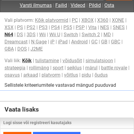
Varsti ilmumas
|
Failid
|
Videod
|
Pildid
|
Osta
Vali platvorm:
Kõik platvormid
|
PC
|
XBOX
|
X360
|
XONE
|
XSX
|
PS
|
PS2
|
PS3
|
PS4
|
PS5
|
PSP
|
Vita
|
NES
|
SNES
|
N64
|
DS
|
3DS
|
Wii
|
Wii U
|
Switch
|
Switch 2
|
MD
|
Dreamcast
|
N Gage
|
iP
|
iPad
|
Android
|
GC
|
GB
|
GBC
|
GBA
|
DOS
|
J2ME
Vali liik:
Kõik
|
tulistamine
|
võidusõit
|
simulatsioon
|
strateegia
|
rollimäng
|
sport
|
seiklus
|
märul
|
battle royale
|
osavus
|
arkaad
|
platvorm
|
võitlus
|
pidu
|
õudus
Sellistele kriteeriumitele vastavad mängud puuduvad
Vaata lisaks
Logi sisse või registreeri kasutajaks