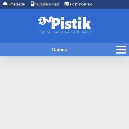
Ilmateade
Kütusehinnad
Postiindeksid
Games