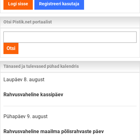
Logi sisse
Registreeri kasutaja
Otsi Pistik.net portaalist
Otsi
kogu
Otsi
lehelt
Tänased ja tulevased pühad kalendris
Laupäev 8. august
Rahvusvaheline kassipäev
Pühapäev 9. august
Rahvusvaheline maailma põlisrahvaste päev