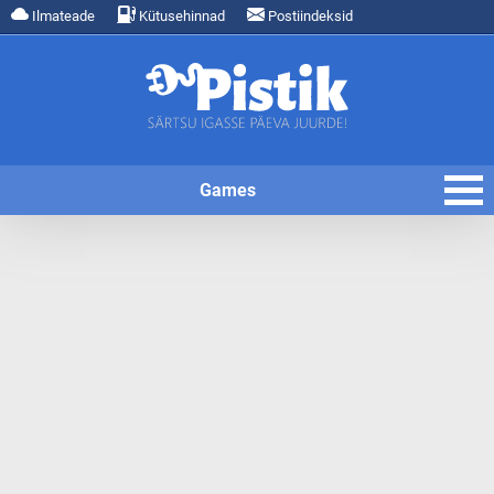
Ilmateade
Kütusehinnad
Postiindeksid
Games