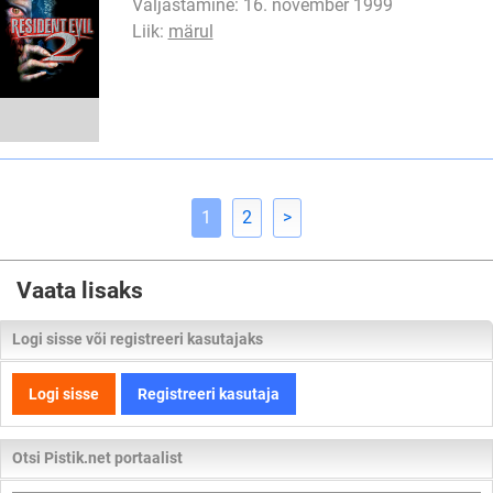
Väljastamine: 16. november 1999
Liik:
märul
1
2
>
Vaata lisaks
Logi sisse või registreeri kasutajaks
Logi sisse
Registreeri kasutaja
Otsi Pistik.net portaalist