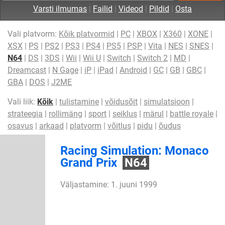
Varsti ilmumas
|
Failid
|
Videod
|
Pildid
|
Osta
Vali platvorm:
Kõik platvormid
|
PC
|
XBOX
|
X360
|
XONE
|
XSX
|
PS
|
PS2
|
PS3
|
PS4
|
PS5
|
PSP
|
Vita
|
NES
|
SNES
|
N64
|
DS
|
3DS
|
Wii
|
Wii U
|
Switch
|
Switch 2
|
MD
|
Dreamcast
|
N Gage
|
iP
|
iPad
|
Android
|
GC
|
GB
|
GBC
|
GBA
|
DOS
|
J2ME
Vali liik:
Kõik
|
tulistamine
|
võidusõit
|
simulatsioon
|
strateegia
|
rollimäng
|
sport
|
seiklus
|
märul
|
battle royale
|
osavus
|
arkaad
|
platvorm
|
võitlus
|
pidu
|
õudus
Racing Simulation: Monaco
Grand Prix
N64
Väljastamine: 1. juuni 1999