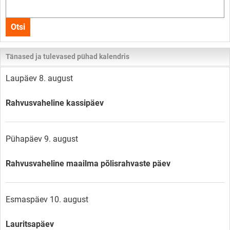
Otsi
kogu
Otsi
lehelt
Tänased ja tulevased pühad kalendris
Laupäev 8. august
Rahvusvaheline kassipäev
Pühapäev 9. august
Rahvusvaheline maailma põlisrahvaste päev
Esmaspäev 10. august
Lauritsapäev