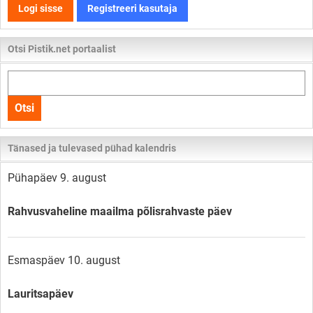
Logi sisse
Registreeri kasutaja
Otsi Pistik.net portaalist
Otsi
kogu
Otsi
lehelt
Tänased ja tulevased pühad kalendris
Pühapäev 9. august
Rahvusvaheline maailma põlisrahvaste päev
Esmaspäev 10. august
Lauritsapäev