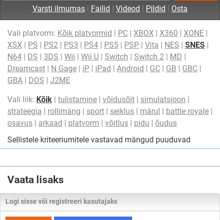
Varsti ilmumas
|
Failid
|
Videod
|
Pildid
|
Osta
Vali platvorm:
Kõik platvormid
|
PC
|
XBOX
|
X360
|
XONE
|
XSX
|
PS
|
PS2
|
PS3
|
PS4
|
PS5
|
PSP
|
Vita
|
NES
|
SNES
|
N64
|
DS
|
3DS
|
Wii
|
Wii U
|
Switch
|
Switch 2
|
MD
|
Dreamcast
|
N Gage
|
iP
|
iPad
|
Android
|
GC
|
GB
|
GBC
|
GBA
|
DOS
|
J2ME
Vali liik:
Kõik
|
tulistamine
|
võidusõit
|
simulatsioon
|
strateegia
|
rollimäng
|
sport
|
seiklus
|
märul
|
battle royale
|
osavus
|
arkaad
|
platvorm
|
võitlus
|
pidu
|
õudus
Sellistele kriteeriumitele vastavad mängud puuduvad
Vaata lisaks
Logi sisse või registreeri kasutajaks