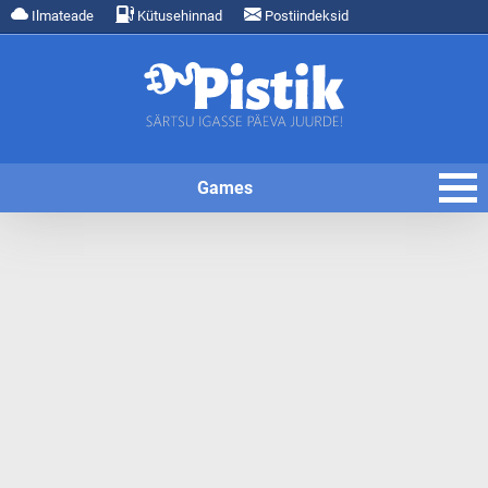
Ilmateade
Kütusehinnad
Postiindeksid
Games