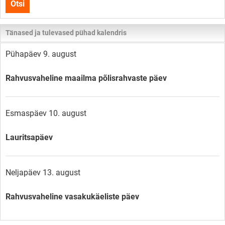
Otsi
lehelt
Tänased ja tulevased pühad kalendris
Pühapäev 9. august
Rahvusvaheline maailma põlisrahvaste päev
Esmaspäev 10. august
Lauritsapäev
Neljapäev 13. august
Rahvusvaheline vasakukäeliste päev