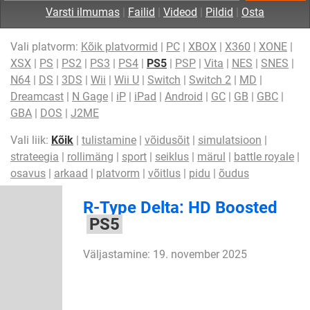
Varsti ilmumas
|
Failid
|
Videod
|
Pildid
|
Osta
Vali platvorm:
Kõik platvormid
|
PC
|
XBOX
|
X360
|
XONE
|
XSX
|
PS
|
PS2
|
PS3
|
PS4
|
PS5
|
PSP
|
Vita
|
NES
|
SNES
|
N64
|
DS
|
3DS
|
Wii
|
Wii U
|
Switch
|
Switch 2
|
MD
|
Dreamcast
|
N Gage
|
iP
|
iPad
|
Android
|
GC
|
GB
|
GBC
|
GBA
|
DOS
|
J2ME
Vali liik:
Kõik
|
tulistamine
|
võidusõit
|
simulatsioon
|
strateegia
|
rollimäng
|
sport
|
seiklus
|
märul
|
battle royale
|
osavus
|
arkaad
|
platvorm
|
võitlus
|
pidu
|
õudus
R-Type Delta: HD Boosted
PS5
Väljastamine: 19. november 2025