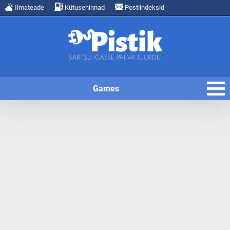
Ilmateade
Kütusehinnad
Postiindeksid
Games