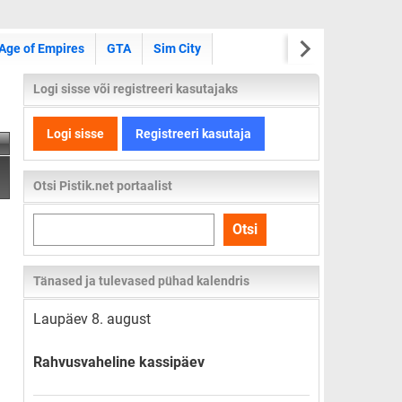
Age of Empires
GTA
Sim City
Logi sisse või registreeri kasutajaks
Logi sisse
Registreeri kasutaja
Otsi Pistik.net portaalist
Otsi
Otsi
kogu
lehelt
Tänased ja tulevased pühad kalendris
Laupäev 8. august
Rahvusvaheline kassipäev