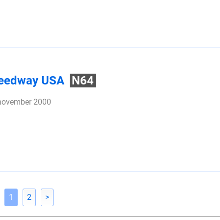
peedway USA
N64
 november 2000
1
2
>