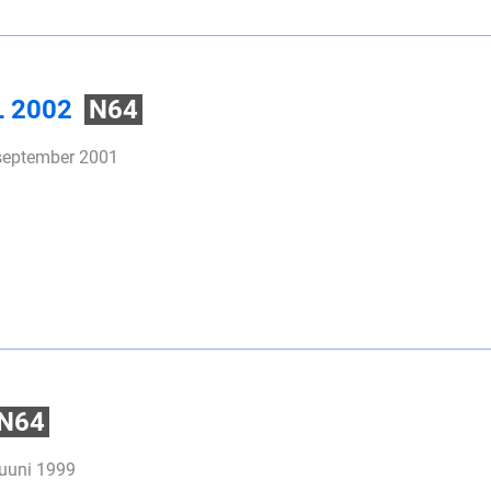
L 2002
N64
 september 2001
N64
juuni 1999