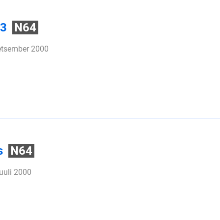
 3
N64
detsember 2000
s
N64
juuli 2000