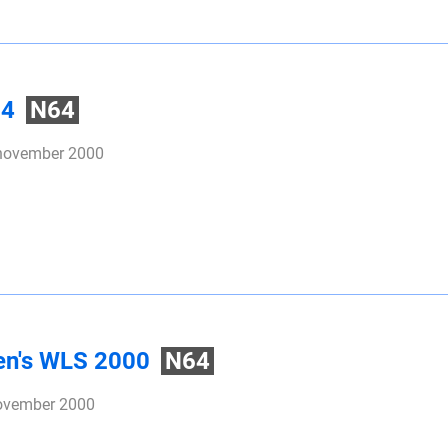
64
N64
 november 2000
en's WLS 2000
N64
november 2000