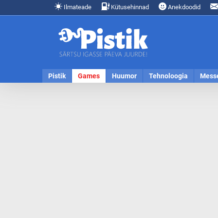
Ilmateade
Kütusehinnad
Anekdoodid
Pistik
Games
Huumor
Tehnoloogia
Mess