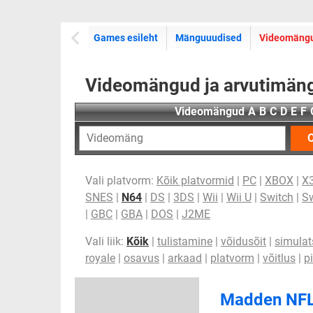
Games esileht
Mänguuudised
Videomäng
Videomängud ja arvutimäng
Videomängud
A
B
C
D
E
F
O
Vali platvorm:
Kõik platvormid
|
PC
|
XBOX
|
X
SNES
|
N64
|
DS
|
3DS
|
Wii
|
Wii U
|
Switch
|
Sw
|
GBC
|
GBA
|
DOS
|
J2ME
Vali liik:
Kõik
|
tulistamine
|
võidusõit
|
simulat
royale
|
osavus
|
arkaad
|
platvorm
|
võitlus
|
p
Madden NF