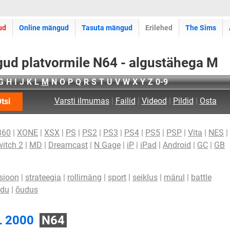
ud
Online mängud
Tasuta mängud
Erilehed
The Sims
ud platvormile N64 - algustähega M
G
H
I
J
K
L
M
N
O
P
Q
R
S
T
U
V
W
X
Y
Z
0-9
Varsti ilmumas
|
Failid
|
Videod
|
Pildid
|
Osta
tsi
360
|
XONE
|
XSX
|
PS
|
PS2
|
PS3
|
PS4
|
PS5
|
PSP
|
Vita
|
NES
|
itch 2
|
MD
|
Dreamcast
|
N Gage
|
iP
|
iPad
|
Android
|
GC
|
GB
sioon
|
strateegia
|
rollimäng
|
sport
|
seiklus
|
märul
|
battle
idu
|
õudus
L 2000
N64