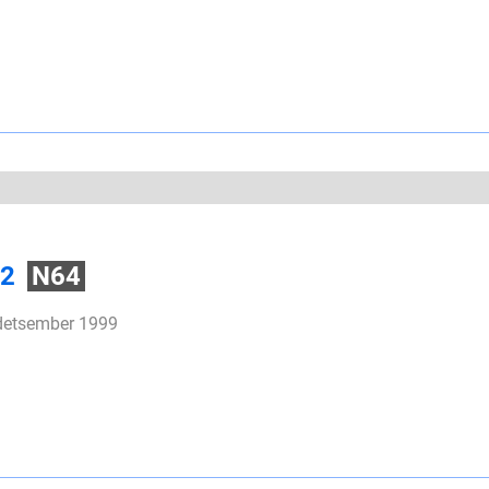
 2
N64
 detsember 1999