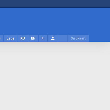
Logi
o
Laps
RU
EN
FI
Sisukaart
sisse