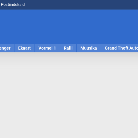
Postiindeksid
enger
Ekaart
Vormel 1
Ralli
Muusika
Grand Theft Aut