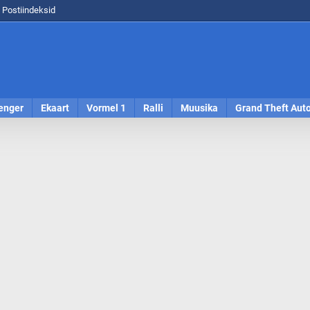
Postiindeksid
enger
Ekaart
Vormel 1
Ralli
Muusika
Grand Theft Aut