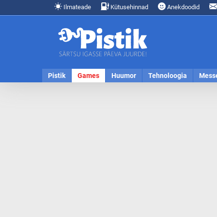
Ilmateade
Kütusehinnad
Anekdoodid
Pistik
Games
Huumor
Tehnoloogia
Mess