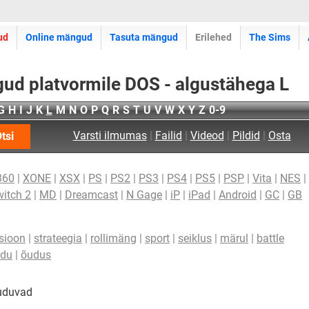
ud
Online mängud
Tasuta mängud
Erilehed
The Sims
ud platvormile DOS - algustähega L
G
H
I
J
K
L
M
N
O
P
Q
R
S
T
U
V
W
X
Y
Z
0-9
Varsti ilmumas
|
Failid
|
Videod
|
Pildid
|
Osta
tsi
360
|
XONE
|
XSX
|
PS
|
PS2
|
PS3
|
PS4
|
PS5
|
PSP
|
Vita
|
NES
|
itch 2
|
MD
|
Dreamcast
|
N Gage
|
iP
|
iPad
|
Android
|
GC
|
GB
sioon
|
strateegia
|
rollimäng
|
sport
|
seiklus
|
märul
|
battle
idu
|
õudus
uuduvad