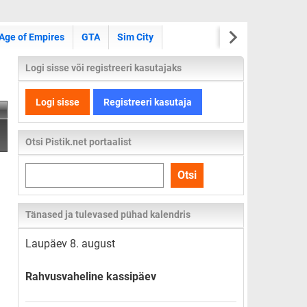
Age of Empires
GTA
Sim City
Logi sisse või registreeri kasutajaks
Logi sisse
Registreeri kasutaja
Otsi Pistik.net portaalist
Otsi
Otsi
kogu
lehelt
Tänased ja tulevased pühad kalendris
Laupäev 8. august
Rahvusvaheline kassipäev