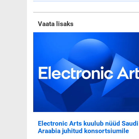
Vaata lisaks
Electronic Arts kuulub nüüd Saudi
Araabia juhitud konsortsiumile