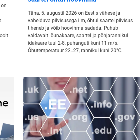
 on
Täna, 5. augustil 2026 on Eestis vähese ja
a
vahelduva pilvisusega ilm, õhtul saartel pilvisus
tiheneb ja võib hoovihma sadada. Puhub
oolt
valdavalt lõunakaare, saartel ja põhjarannikul
idakaare tuul 2-8, puhanguti kuni 11 m/s.
b
Õhutemperatuur 22..27, rannikul kuni 20°C.