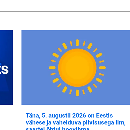
Täna, 5. augustil 2026 on Eestis
vähese ja vahelduva pilvisusega ilm,
saartel õhtul hoovihma