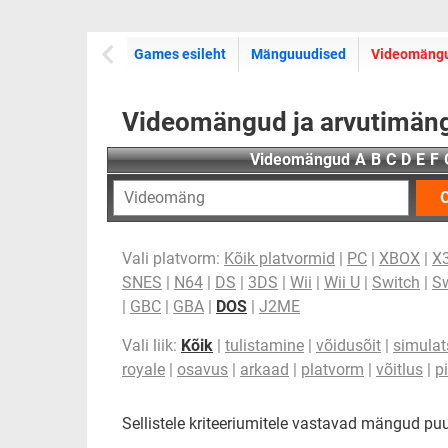
Games esileht
Mänguuudised
Videomäng
Videomängud ja arvutimäng
Videomängud
A
B
C
D
E
F
O
Vali platvorm:
Kõik platvormid
|
PC
|
XBOX
|
X
SNES
|
N64
|
DS
|
3DS
|
Wii
|
Wii U
|
Switch
|
Sw
|
GBC
|
GBA
|
DOS
|
J2ME
Vali liik:
Kõik
|
tulistamine
|
võidusõit
|
simulat
royale
|
osavus
|
arkaad
|
platvorm
|
võitlus
|
p
Sellistele kriteeriumitele vastavad mängud p