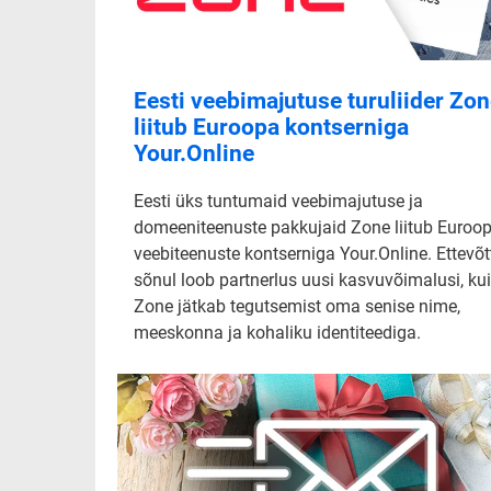
Eesti veebimajutuse turuliider Zo
liitub Euroopa kontserniga
Your.Online
Eesti üks tuntumaid veebimajutuse ja
domeeniteenuste pakkujaid Zone liitub Euroo
veebiteenuste kontserniga Your.Online. Ettevõt
sõnul loob partnerlus uusi kasvuvõimalusi, ku
Zone jätkab tegutsemist oma senise nime,
meeskonna ja kohaliku identiteediga.