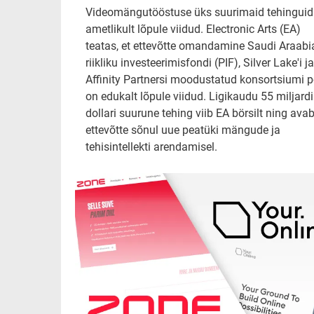
Videomängutööstuse üks suurimaid tehinguid
ametlikult lõpule viidud. Electronic Arts (EA)
teatas, et ettevõtte omandamine Saudi Araabi
riikliku investeerimisfondi (PIF), Silver Lake'i ja
Affinity Partnersi moodustatud konsortsiumi p
on edukalt lõpule viidud. Ligikaudu 55 miljardi
dollari suurune tehing viib EA börsilt ning ava
ettevõtte sõnul uue peatüki mängude ja
tehisintellekti arendamisel.