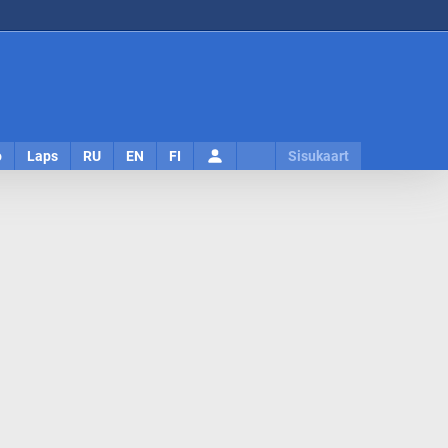
Logi
o
Laps
RU
EN
FI
Sisukaart
sisse