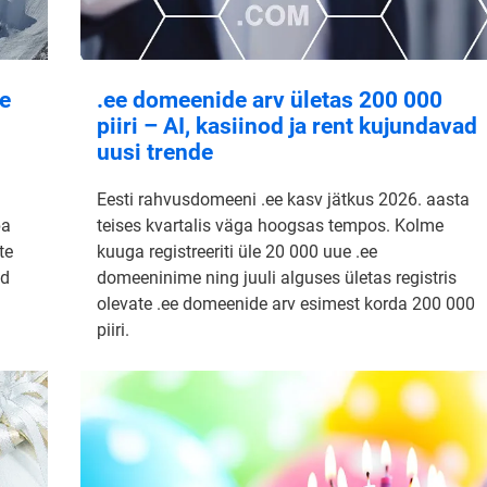
ne
.ee domeenide arv ületas 200 000
piiri – AI, kasiinod ja rent kujundavad
uusi trende
Eesti rahvusdomeeni .ee kasv jätkus 2026. aasta
pa
teises kvartalis väga hoogsas tempos. Kolme
te
kuuga registreeriti üle 20 000 uue .ee
id
domeeninime ning juuli alguses ületas registris
olevate .ee domeenide arv esimest korda 200 000
piiri.