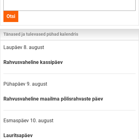
Otsi
kogu
Otsi
lehelt
Tänased ja tulevased pühad kalendris
Laupäev 8. august
Rahvusvaheline kassipäev
Pühapäev 9. august
Rahvusvaheline maailma põlisrahvaste päev
Esmaspäev 10. august
Lauritsapäev