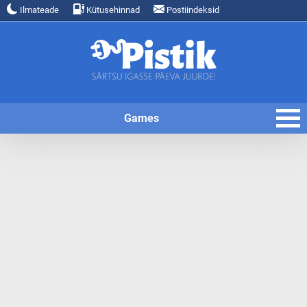
Ilmateade
Kütusehinnad
Postiindeksid
Games