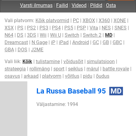
Varsti ilmumas
|
Failid
|
Videod
|
Pildid
|
Osta
Vali platvorm:
Kõik platvormid
|
PC
|
XBOX
|
X360
|
XONE
|
XSX
|
PS
|
PS2
|
PS3
|
PS4
|
PS5
|
PSP
|
Vita
|
NES
|
SNES
|
N64
|
DS
|
3DS
|
Wii
|
Wii U
|
Switch
|
Switch 2
|
MD
|
Dreamcast
|
N Gage
|
iP
|
iPad
|
Android
|
GC
|
GB
|
GBC
|
GBA
|
DOS
|
J2ME
Vali liik:
Kõik
|
tulistamine
|
võidusõit
|
simulatsioon
|
strateegia
|
rollimäng
|
sport
|
seiklus
|
märul
|
battle royale
|
osavus
|
arkaad
|
platvorm
|
võitlus
|
pidu
|
õudus
La Russa Baseball 95
MD
Väljastamine: 1994