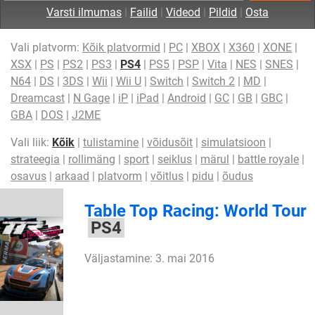
Varsti ilmumas
|
Failid
|
Videod
|
Pildid
|
Osta
Vali platvorm:
Kõik platvormid
|
PC
|
XBOX
|
X360
|
XONE
|
XSX
|
PS
|
PS2
|
PS3
|
PS4
|
PS5
|
PSP
|
Vita
|
NES
|
SNES
|
N64
|
DS
|
3DS
|
Wii
|
Wii U
|
Switch
|
Switch 2
|
MD
|
Dreamcast
|
N Gage
|
iP
|
iPad
|
Android
|
GC
|
GB
|
GBC
|
GBA
|
DOS
|
J2ME
Vali liik:
Kõik
|
tulistamine
|
võidusõit
|
simulatsioon
|
strateegia
|
rollimäng
|
sport
|
seiklus
|
märul
|
battle royale
|
osavus
|
arkaad
|
platvorm
|
võitlus
|
pidu
|
õudus
Table Top Racing: World Tour
PS4
Väljastamine: 3. mai 2016