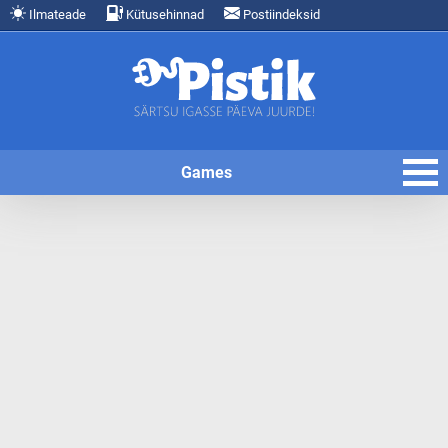
Ilmateade
Kütusehinnad
Postiindeksid
Games