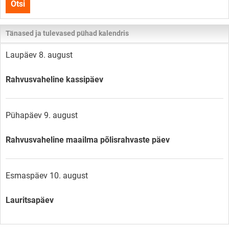
Otsi
lehelt
Tänased ja tulevased pühad kalendris
Laupäev 8. august
Rahvusvaheline kassipäev
Pühapäev 9. august
Rahvusvaheline maailma põlisrahvaste päev
Esmaspäev 10. august
Lauritsapäev