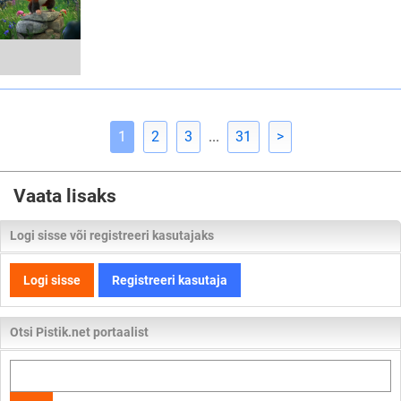
1
2
3
...
31
>
Vaata lisaks
Logi sisse või registreeri kasutajaks
Logi sisse
Registreeri kasutaja
Otsi Pistik.net portaalist
Otsi
kogu