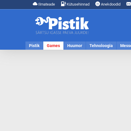
Ilmateade
Kütusehinnad
Anekdoodid
Pistik
Games
Huumor
Tehnoloogia
Mess