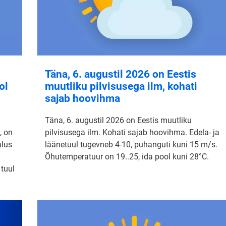
Täna, 6. augustil 2026 on Eestis
ol
muutliku pilvisusega ilm, kohati
sajab hoovihma
Täna, 6. augustil 2026 on Eestis muutliku
, on
pilvisusega ilm. Kohati sajab hoovihma. Edela- ja
alus
läänetuul tugevneb 4-10, puhanguti kuni 15 m/s.
Õhutemperatuur on 19..25, ida pool kuni 28°C.
 tuul