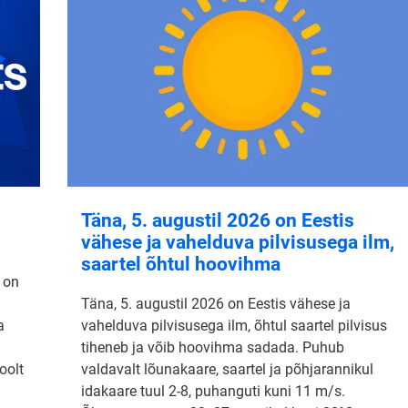
Täna, 5. augustil 2026 on Eestis
vähese ja vahelduva pilvisusega ilm,
saartel õhtul hoovihma
 on
Täna, 5. augustil 2026 on Eestis vähese ja
a
vahelduva pilvisusega ilm, õhtul saartel pilvisus
tiheneb ja võib hoovihma sadada. Puhub
oolt
valdavalt lõunakaare, saartel ja põhjarannikul
idakaare tuul 2-8, puhanguti kuni 11 m/s.