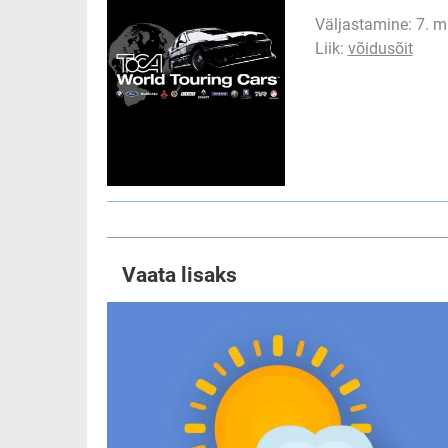
Väljastamine: 7. m
Liik:
võidusõit
Vaata lisaks