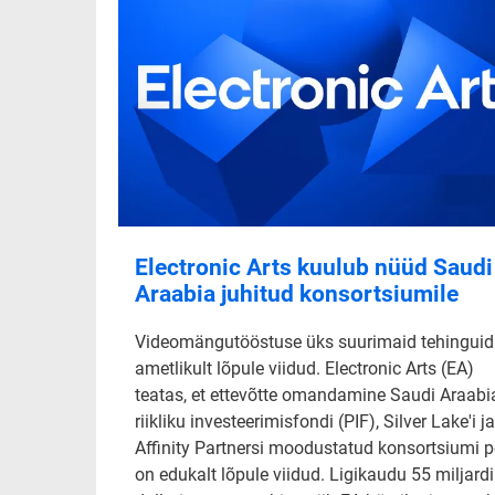
Electronic Arts kuulub nüüd Saudi
Araabia juhitud konsortsiumile
Videomängutööstuse üks suurimaid tehinguid
ametlikult lõpule viidud. Electronic Arts (EA)
teatas, et ettevõtte omandamine Saudi Araabi
riikliku investeerimisfondi (PIF), Silver Lake'i ja
Affinity Partnersi moodustatud konsortsiumi p
on edukalt lõpule viidud. Ligikaudu 55 miljardi