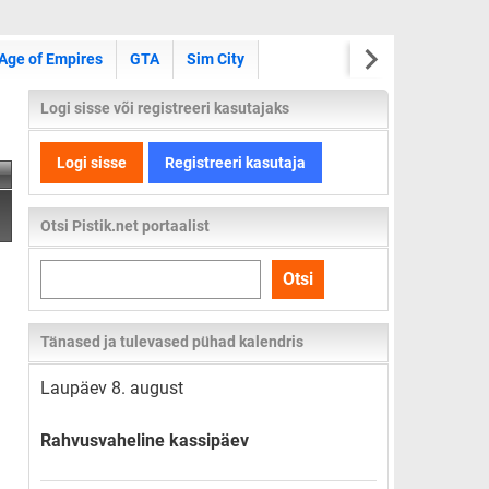
Age of Empires
GTA
Sim City
Logi sisse või registreeri kasutajaks
Logi sisse
Registreeri kasutaja
Otsi Pistik.net portaalist
Otsi
Otsi
kogu
lehelt
Tänased ja tulevased pühad kalendris
Laupäev 8. august
Rahvusvaheline kassipäev