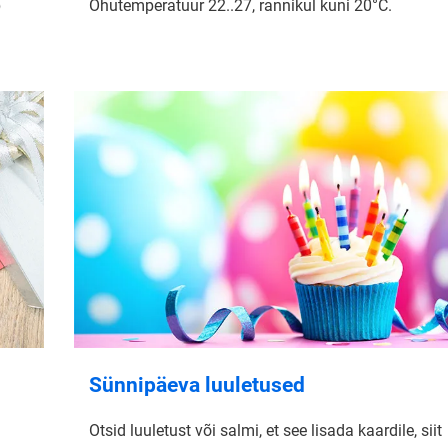
b
Õhutemperatuur 22..27, rannikul kuni 20°C.
Sünnipäeva luuletused
Otsid luuletust või salmi, et see lisada kaardile, siit