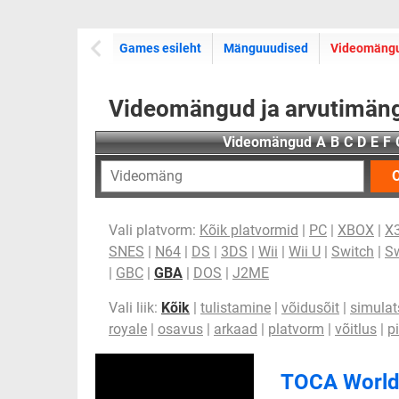
Games esileht
Mänguuudised
Videomäng
Videomängud ja arvutimäng
Videomängud
A
B
C
D
E
F
O
Vali platvorm:
Kõik platvormid
|
PC
|
XBOX
|
X
SNES
|
N64
|
DS
|
3DS
|
Wii
|
Wii U
|
Switch
|
Sw
|
GBC
|
GBA
|
DOS
|
J2ME
Vali liik:
Kõik
|
tulistamine
|
võidusõit
|
simulat
royale
|
osavus
|
arkaad
|
platvorm
|
võitlus
|
p
TOCA World