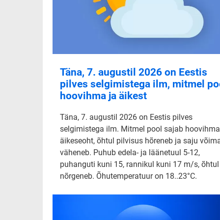
Täna, 7. augustil 2026 on Eestis
pilves selgimistega ilm, mitmel po
hoovihma ja äikest
Täna, 7. augustil 2026 on Eestis pilves
selgimistega ilm. Mitmel pool sajab hoovihma
äikeseoht, õhtul pilvisus hõreneb ja saju võim
väheneb. Puhub edela- ja läänetuul 5-12,
puhanguti kuni 15, rannikul kuni 17 m/s, õhtul
nõrgeneb. Õhutemperatuur on 18..23°C.