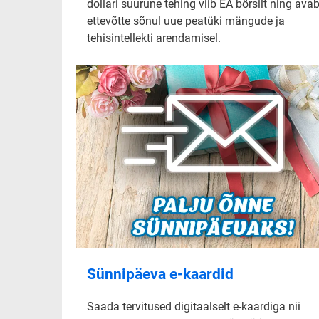
dollari suurune tehing viib EA börsilt ning ava
ettevõtte sõnul uue peatüki mängude ja
tehisintellekti arendamisel.
Sünnipäeva e-kaardid
Saada tervitused digitaalselt e-kaardiga nii