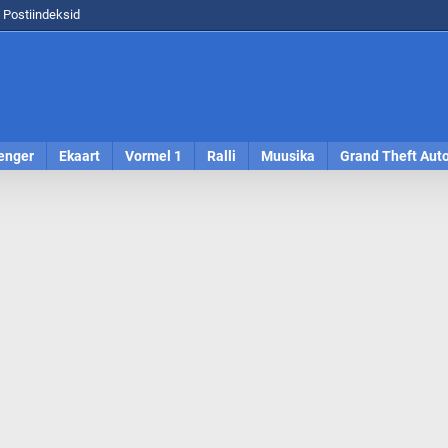
Postiindeksid
enger
Ekaart
Vormel 1
Ralli
Muusika
Grand Theft Aut