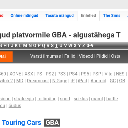
ud
Online mängud
Tasuta mängud
Erilehed
The Sims
ud platvormile GBA - algustähega T
G
H
I
J
K
L
M
N
O
P
Q
R
S
T
U
V
W
X
Y
Z
0-9
Varsti ilmumas
|
Failid
|
Videod
|
Pildid
|
Osta
tsi
360
|
XONE
|
XSX
|
PS
|
PS2
|
PS3
|
PS4
|
PS5
|
PSP
|
Vita
|
NES
|
itch 2
|
MD
|
Dreamcast
|
N Gage
|
iP
|
iPad
|
Android
|
GC
|
GB
sioon
|
strateegia
|
rollimäng
|
sport
|
seiklus
|
märul
|
battle
idu
|
õudus
 Touring Cars
GBA