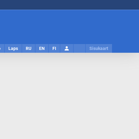
Logi
o
Laps
RU
EN
FI
Sisukaart
sisse