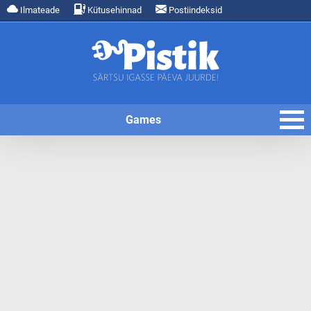
Ilmateade
Kütusehinnad
Postiindeksid
Games