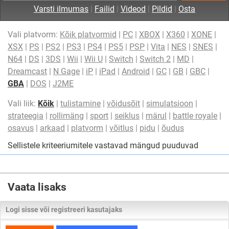
Varsti ilmumas
|
Failid
|
Videod
|
Pildid
|
Osta
Vali platvorm:
Kõik platvormid
|
PC
|
XBOX
|
X360
|
XONE
|
XSX
|
PS
|
PS2
|
PS3
|
PS4
|
PS5
|
PSP
|
Vita
|
NES
|
SNES
|
N64
|
DS
|
3DS
|
Wii
|
Wii U
|
Switch
|
Switch 2
|
MD
|
Dreamcast
|
N Gage
|
iP
|
iPad
|
Android
|
GC
|
GB
|
GBC
|
GBA
|
DOS
|
J2ME
Vali liik:
Kõik
|
tulistamine
|
võidusõit
|
simulatsioon
|
strateegia
|
rollimäng
|
sport
|
seiklus
|
märul
|
battle royale
|
osavus
|
arkaad
|
platvorm
|
võitlus
|
pidu
|
õudus
Sellistele kriteeriumitele vastavad mängud puuduvad
Vaata lisaks
Logi sisse või registreeri kasutajaks