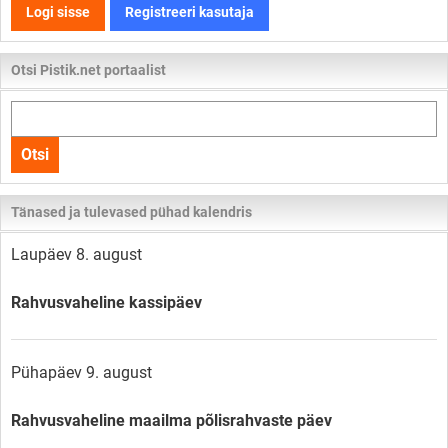
Logi sisse
Registreeri kasutaja
Otsi Pistik.net portaalist
Otsi
kogu
Otsi
lehelt
Tänased ja tulevased pühad kalendris
Laupäev 8. august
Rahvusvaheline kassipäev
Pühapäev 9. august
Rahvusvaheline maailma põlisrahvaste päev