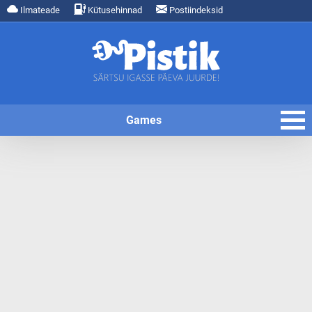
Ilmateade
Kütusehinnad
Postiindeksid
Games