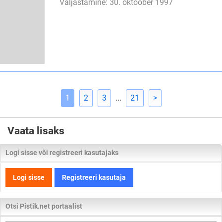
Väljastamine: 30. oktoober 1997
1
2
3
...
21
>
Vaata lisaks
Logi sisse või registreeri kasutajaks
Logi sisse
Registreeri kasutaja
Otsi Pistik.net portaalist