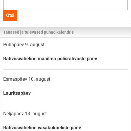
Otsi
kogu
Otsi
lehelt
Tänased ja tulevased pühad kalendris
Pühapäev 9. august
Rahvusvaheline maailma põlisrahvaste päev
Esmaspäev 10. august
Lauritsapäev
Neljapäev 13. august
Rahvusvaheline vasakukäeliste päev