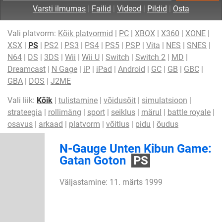
Varsti ilmumas
|
Failid
|
Videod
|
Pildid
|
Osta
Vali platvorm:
Kõik platvormid
|
PC
|
XBOX
|
X360
|
XONE
|
XSX
|
PS
|
PS2
|
PS3
|
PS4
|
PS5
|
PSP
|
Vita
|
NES
|
SNES
|
N64
|
DS
|
3DS
|
Wii
|
Wii U
|
Switch
|
Switch 2
|
MD
|
Dreamcast
|
N Gage
|
iP
|
iPad
|
Android
|
GC
|
GB
|
GBC
|
GBA
|
DOS
|
J2ME
Vali liik:
Kõik
|
tulistamine
|
võidusõit
|
simulatsioon
|
strateegia
|
rollimäng
|
sport
|
seiklus
|
märul
|
battle royale
|
osavus
|
arkaad
|
platvorm
|
võitlus
|
pidu
|
õudus
N-Gauge Unten Kibun Game:
Gatan Goton
PS
Väljastamine: 11. märts 1999