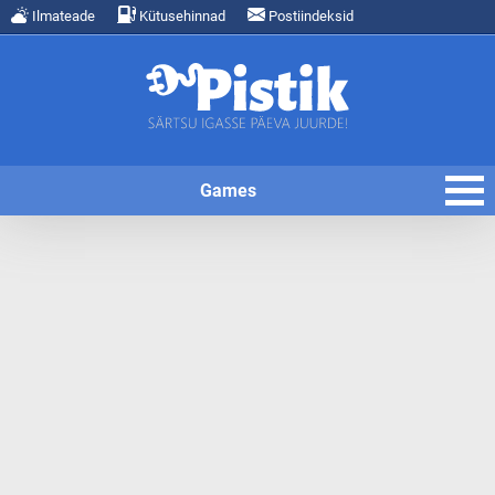
Ilmateade
Kütusehinnad
Postiindeksid
Games