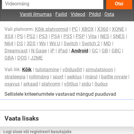
Otsi
Varsti ilmumas
|
Failid
|
Videod
|
Pildid
|
Osta
Vali platvorm:
Kõik platvormid
|
PC
|
XBOX
|
X360
|
XONE
|
XSX
|
PS
|
PS2
|
PS3
|
PS4
|
PS5
|
PSP
|
Vita
|
NES
|
SNES
|
N64
|
DS
|
3DS
|
Wii
|
Wii U
|
Switch
|
Switch 2
|
MD
|
Dreamcast
|
N Gage
|
iP
|
iPad
|
Android
|
GC
|
GB
|
GBC
|
GBA
|
DOS
|
J2ME
Vali liik:
Kõik
|
tulistamine
|
võidusõit
|
simulatsioon
|
strateegia
|
rollimäng
|
sport
|
seiklus
|
märul
|
battle royale
|
osavus
|
arkaad
|
platvorm
|
võitlus
|
pidu
|
õudus
Sellistele kriteeriumitele vastavad mängud puuduvad
Vaata lisaks
Logi sisse või registreeri kasutajaks