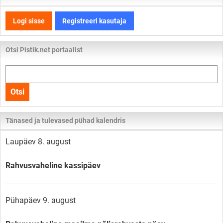
Logi sisse
Registreeri kasutaja
Otsi Pistik.net portaalist
Otsi
kogu
Otsi
lehelt
Tänased ja tulevased pühad kalendris
Laupäev 8. august
Rahvusvaheline kassipäev
Pühapäev 9. august