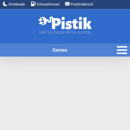
Ilmateade
Kütusehinnad
Postiindeksid
Games