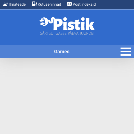
Ilmateade
Kütusehinnad
Postiindeksid
Games