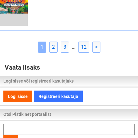
1
2
3
...
12
>
Vaata lisaks
Logi sisse või registreeri kasutajaks
Logi sisse
Registreeri kasutaja
Otsi Pistik.net portaalist
Otsi
kogu