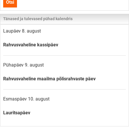
Otsi
lehelt
Tänased ja tulevased pühad kalendris
Laupäev 8. august
Rahvusvaheline kassipäev
Pühapäev 9. august
Rahvusvaheline maailma põlisrahvaste päev
Esmaspäev 10. august
Lauritsapäev