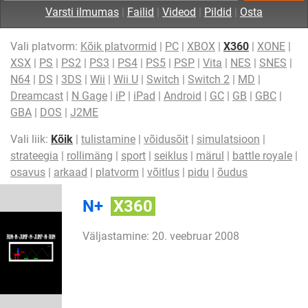
Varsti ilmumas
|
Failid
|
Videod
|
Pildid
|
Osta
Vali platvorm:
Kõik platvormid
|
PC
|
XBOX
|
X360
|
XONE
|
XSX
|
PS
|
PS2
|
PS3
|
PS4
|
PS5
|
PSP
|
Vita
|
NES
|
SNES
|
N64
|
DS
|
3DS
|
Wii
|
Wii U
|
Switch
|
Switch 2
|
MD
|
Dreamcast
|
N Gage
|
iP
|
iPad
|
Android
|
GC
|
GB
|
GBC
|
GBA
|
DOS
|
J2ME
Vali liik:
Kõik
|
tulistamine
|
võidusõit
|
simulatsioon
|
strateegia
|
rollimäng
|
sport
|
seiklus
|
märul
|
battle royale
|
osavus
|
arkaad
|
platvorm
|
võitlus
|
pidu
|
õudus
N+
X360
Väljastamine: 20. veebruar 2008