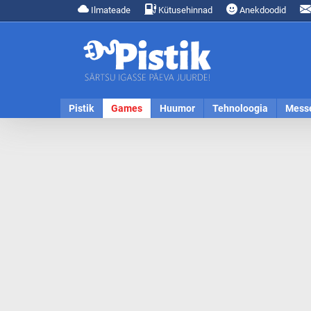
Ilmateade
Kütusehinnad
Anekdoodid
Pistik
Games
Huumor
Tehnoloogia
Mess