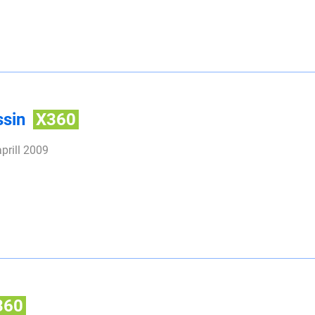
ssin
X360
prill 2009
360