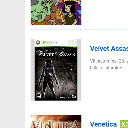
Velvet Assa
Väljastamine: 28. a
Liik:
tulistamine
Venetica
X