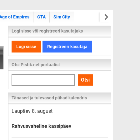
Age of Empires
GTA
Sim City
Logi sisse või registreeri kasutajaks
Logi sisse
Registreeri kasutaja
Otsi Pistik.net portaalist
Otsi
Otsi
kogu
lehelt
Tänased ja tulevased pühad kalendris
Laupäev 8. august
Rahvusvaheline kassipäev