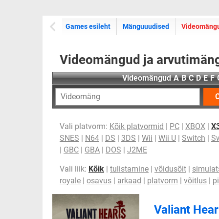
Games esileht
Mänguuudised
Videomäng
Videomängud ja arvutimäng
Videomängud
A
B
C
D
E
F
O
Vali platvorm:
Kõik platvormid
|
PC
|
XBOX
|
X
SNES
|
N64
|
DS
|
3DS
|
Wii
|
Wii U
|
Switch
|
Sw
|
GBC
|
GBA
|
DOS
|
J2ME
Vali liik:
Kõik
|
tulistamine
|
võidusõit
|
simulat
royale
|
osavus
|
arkaad
|
platvorm
|
võitlus
|
p
Valiant Hea