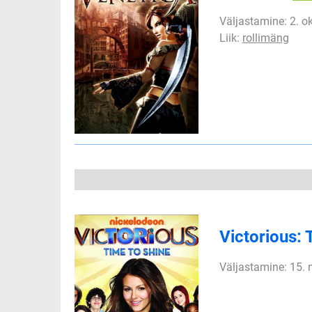
Väljastamine: 2. o
Liik:
rollimäng
Victorious: 
Väljastamine: 15.