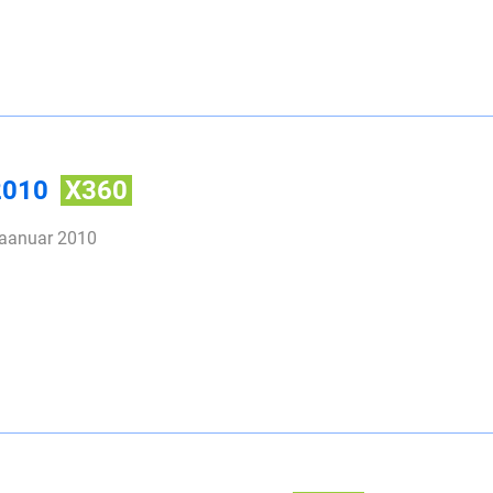
2010
X360
jaanuar 2010