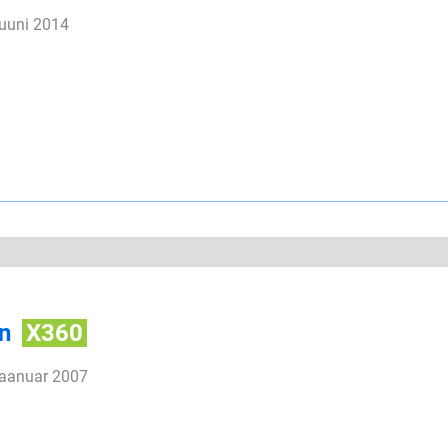
juuni 2014
in
X360
jaanuar 2007