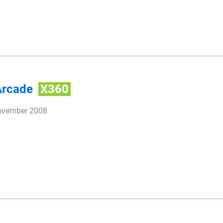
 Arcade
X360
november 2008