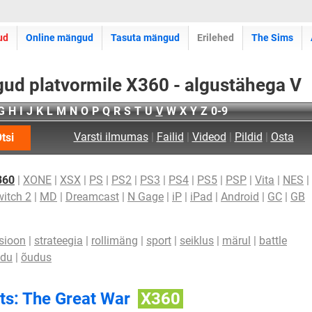
ud
Online mängud
Tasuta mängud
Erilehed
The Sims
ud platvormile X360 - algustähega V
G
H
I
J
K
L
M
N
O
P
Q
R
S
T
U
V
W
X
Y
Z
0-9
Varsti ilmumas
|
Failid
|
Videod
|
Pildid
|
Osta
tsi
360
|
XONE
|
XSX
|
PS
|
PS2
|
PS3
|
PS4
|
PS5
|
PSP
|
Vita
|
NES
|
itch 2
|
MD
|
Dreamcast
|
N Gage
|
iP
|
iPad
|
Android
|
GC
|
GB
sioon
|
strateegia
|
rollimäng
|
sport
|
seiklus
|
märul
|
battle
idu
|
õudus
rts: The Great War
X360