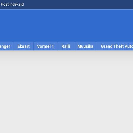
Postiindeksid
enger
Ekaart
Vormel 1
Ralli
Muusika
Grand Theft Aut