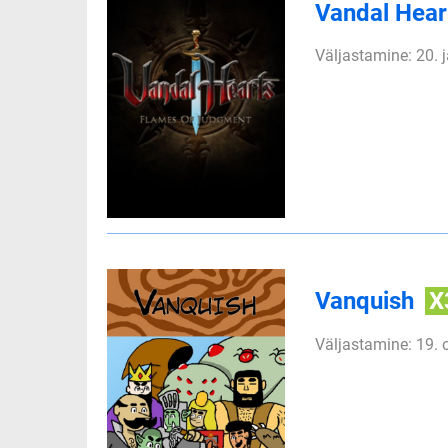
Vandal Hear
Väljastamine: 20. 
Vanquish
X
Väljastamine: 19. 