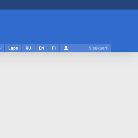
Logi
o
Laps
RU
EN
FI
Sisukaart
sisse