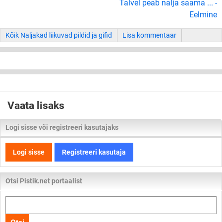
Talvel peab nalja saama ... -
Eelmine
Kõik Naljakad liikuvad pildid ja gifid
Lisa kommentaar
Vaata lisaks
Logi sisse või registreeri kasutajaks
Logi sisse
Registreeri kasutaja
Otsi Pistik.net portaalist
Otsi
kogu