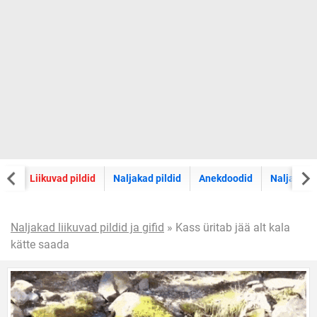
sed
Liikuvad pildid
Naljakad pildid
Anekdoodid
Naljavide
Naljakad liikuvad pildid ja gifid
» Kass üritab jää alt kala
kätte saada