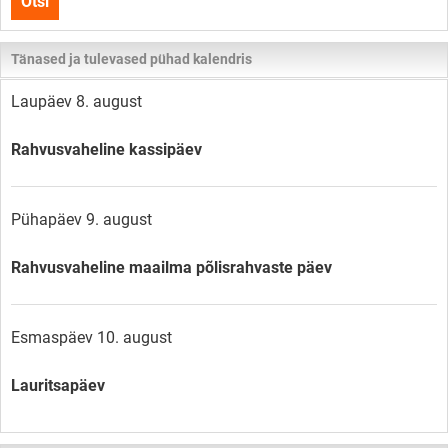
Otsi
lehelt
Tänased ja tulevased pühad kalendris
Laupäev 8. august
Rahvusvaheline kassipäev
Pühapäev 9. august
Rahvusvaheline maailma põlisrahvaste päev
Esmaspäev 10. august
Lauritsapäev