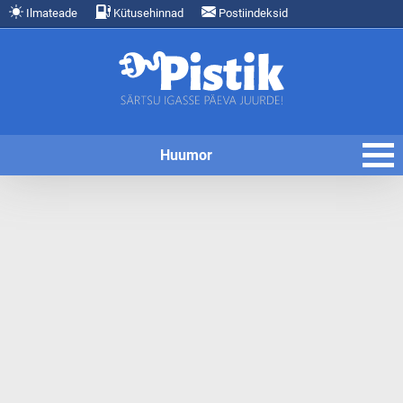
Ilmateade
Kütusehinnad
Postiindeksid
Huumor