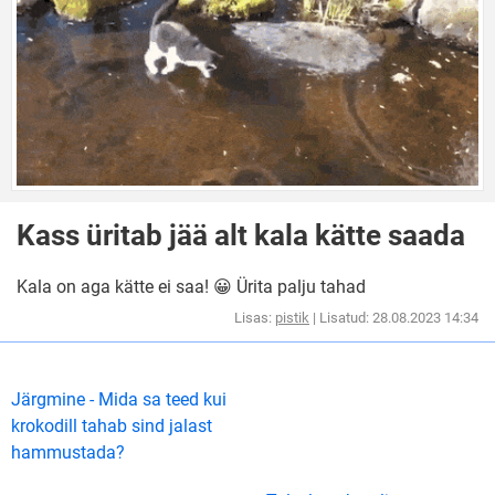
Kass üritab jää alt kala kätte saada
Kala on aga kätte ei saa! 😀 Ürita palju tahad
Lisas:
pistik
| Lisatud: 28.08.2023 14:34
Järgmine - Mida sa teed kui
krokodill tahab sind jalast
hammustada?