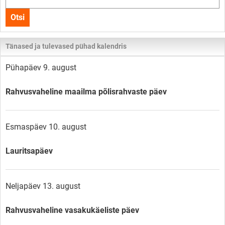
kogu
Otsi
lehelt
Tänased ja tulevased pühad kalendris
Pühapäev 9. august
Rahvusvaheline maailma põlisrahvaste päev
Esmaspäev 10. august
Lauritsapäev
Neljapäev 13. august
Rahvusvaheline vasakukäeliste päev