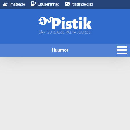
Ilmateade
Kütusehinnad
Postiindeksid
Huumor