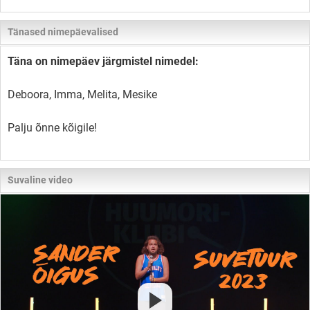
Tänased nimepäevalised
Täna on nimepäev järgmistel nimedel:
Deboora, Imma, Melita, Mesike
Palju õnne kõigile!
Suvaline video