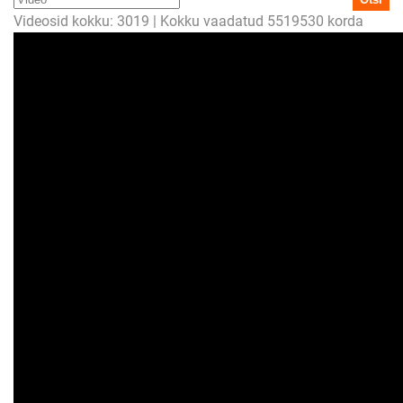
Videosid kokku: 3019 | Kokku vaadatud 5519530 korda