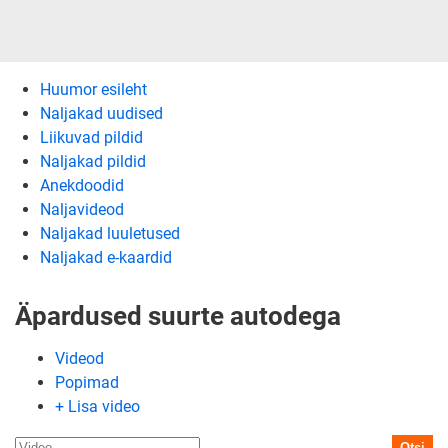
Huumor esileht
Naljakad uudised
Liikuvad pildid
Naljakad pildid
Anekdoodid
Naljavideod
Naljakad luuletused
Naljakad e-kaardid
Äpardused suurte autodega
Videod
Popimad
+ Lisa video
Otsi