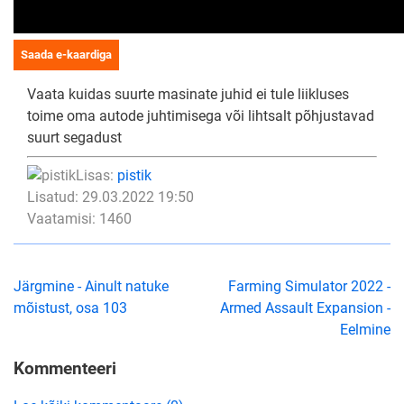
Saada e-kaardiga
Vaata kuidas suurte masinate juhid ei tule liikluses
toime oma autode juhtimisega või lihtsalt põhjustavad
suurt segadust
Lisas:
pistik
Lisatud: 29.03.2022 19:50
Vaatamisi: 1460
Järgmine - Ainult natuke
Farming Simulator 2022 -
mõistust, osa 103
Armed Assault Expansion -
Eelmine
Kommenteeri