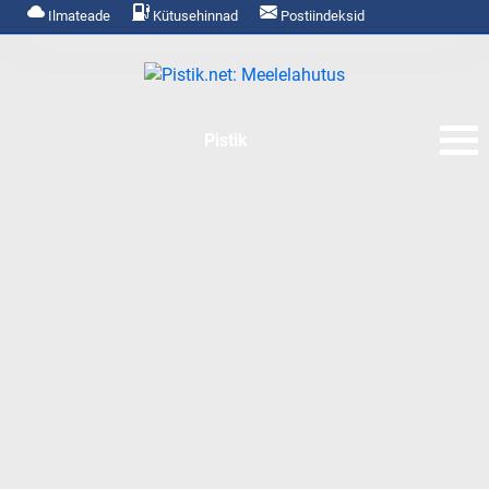
Ilmateade
Kütusehinnad
Postiindeksid
Pistik