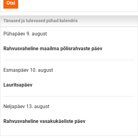
Otsi
lehelt
Tänased ja tulevased pühad kalendris
Pühapäev 9. august
Rahvusvaheline maailma põlisrahvaste päev
Esmaspäev 10. august
Lauritsapäev
Neljapäev 13. august
Rahvusvaheline vasakukäeliste päev