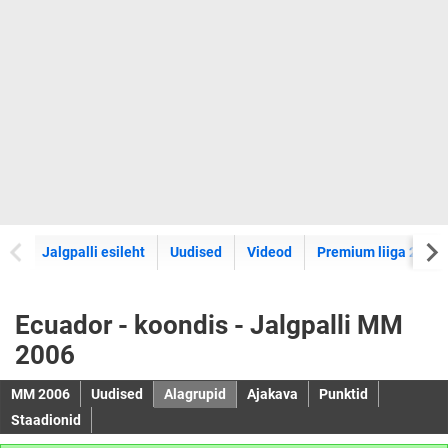
Jalgpalli esileht
Uudised
Videod
Premium liiga 2026
Ecuador - koondis - Jalgpalli MM
2006
MM 2006
Uudised
Alagrupid
Ajakava
Punktid
Staadionid