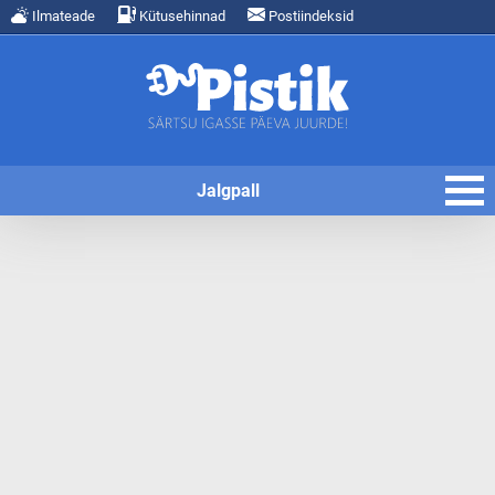
Ilmateade
Kütusehinnad
Postiindeksid
Jalgpall