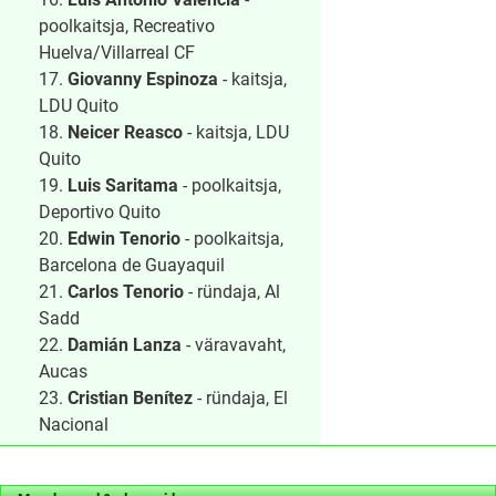
poolkaitsja, Recreativo
Huelva/Villarreal CF
17.
Giovanny Espinoza
- kaitsja,
LDU Quito
18.
Neicer Reasco
- kaitsja, LDU
Quito
19.
Luis Saritama
- poolkaitsja,
Deportivo Quito
20.
Edwin Tenorio
- poolkaitsja,
Barcelona de Guayaquil
21.
Carlos Tenorio
- ründaja, Al
Sadd
22.
Damián Lanza
- väravavaht,
Aucas
23.
Cristian Benítez
- ründaja, El
Nacional