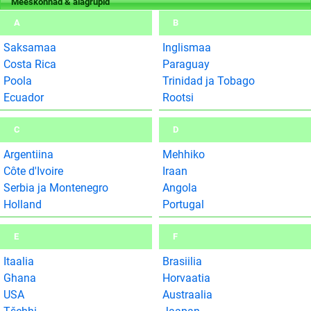
Meeskonnad & alagrupid
A
B
Saksamaa
Inglismaa
Costa Rica
Paraguay
Poola
Trinidad ja Tobago
Ecuador
Rootsi
C
D
Argentiina
Mehhiko
Côte d'Ivoire
Iraan
Serbia ja Montenegro
Angola
Holland
Portugal
E
F
Itaalia
Brasiilia
Ghana
Horvaatia
USA
Austraalia