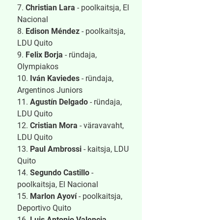
7.
Christian Lara
- poolkaitsja, El
Nacional
8.
Edison Méndez
- poolkaitsja,
LDU Quito
9.
Felix Borja
- ründaja,
Olympiakos
10.
Iván Kaviedes
- ründaja,
Argentinos Juniors
11.
Agustín Delgado
- ründaja,
LDU Quito
12.
Cristian Mora
- väravavaht,
LDU Quito
13.
Paul Ambrossi
- kaitsja, LDU
Quito
14.
Segundo Castillo
-
poolkaitsja, El Nacional
15.
Marlon Ayoví
- poolkaitsja,
Deportivo Quito
16.
Luis Antonio Valencia
-