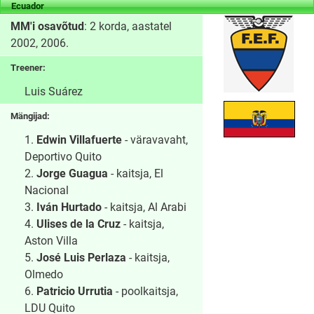
Ecuador
MM'i osavõtud
: 2 korda, aastatel
2002, 2006.
Treener:
Luis Suárez
Mängijad:
1.
Edwin Villafuerte
- väravavaht,
Deportivo Quito
2.
Jorge Guagua
- kaitsja, El
Nacional
3.
Iván Hurtado
- kaitsja, Al Arabi
4.
Ulises de la Cruz
- kaitsja,
Aston Villa
5.
José Luis Perlaza
- kaitsja,
Olmedo
6.
Patricio Urrutia
- poolkaitsja,
LDU Quito