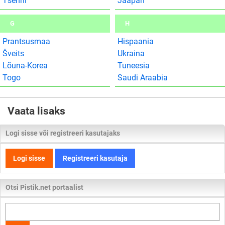
Tšehhi
Jaapan
G
H
Prantsusmaa
Hispaania
Šveits
Ukraina
Lõuna-Korea
Tuneesia
Togo
Saudi Araabia
Vaata lisaks
Logi sisse või registreeri kasutajaks
Logi sisse
Registreeri kasutaja
Otsi Pistik.net portaalist
Otsi
kogu