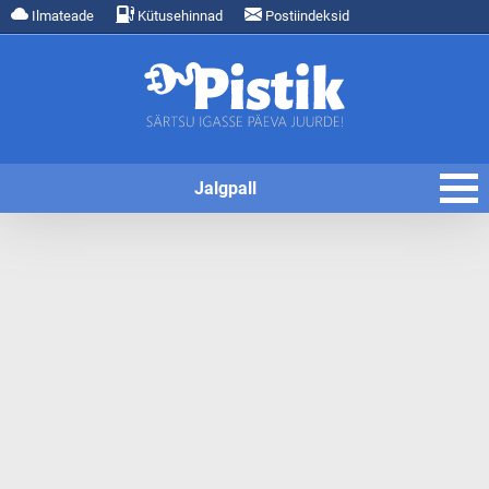
Ilmateade
Kütusehinnad
Postiindeksid
Jalgpall