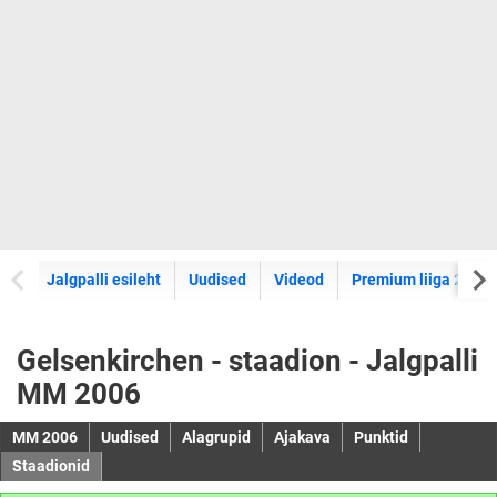
Jalgpalli esileht
Uudised
Videod
Premium liiga 2026
Gelsenkirchen - staadion - Jalgpalli
MM 2006
MM 2006
Uudised
Alagrupid
Ajakava
Punktid
Staadionid