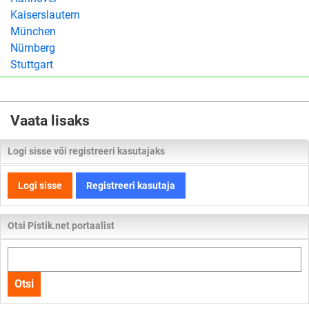
Kaiserslautern
München
Nürnberg
Stuttgart
Vaata lisaks
Logi sisse või registreeri kasutajaks
Logi sisse
Registreeri kasutaja
Otsi Pistik.net portaalist
Otsi
kogu
Otsi
lehelt