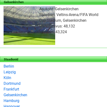
Gelsenkirchen
Asukoht: Gelsenkirchen
Staadion: Veltins-Arena/FIFA World
Cup Stadium, Gelsenkirchen
Mahutatavus: 48,132
Istekohti: 43,324
Staadionid
Berliin
Leipzig
Köln
Dortmund
Frankfurt
Gelsenkirchen
Hamburg
Hannover