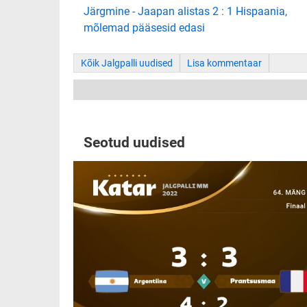
Järgmine - Jaapan alistas 2 : 1 Hispaania,
mõlemad pääsesid edasi
Kõik Jalgpalli uudised
Lisa kommentaar
Seotud uudised