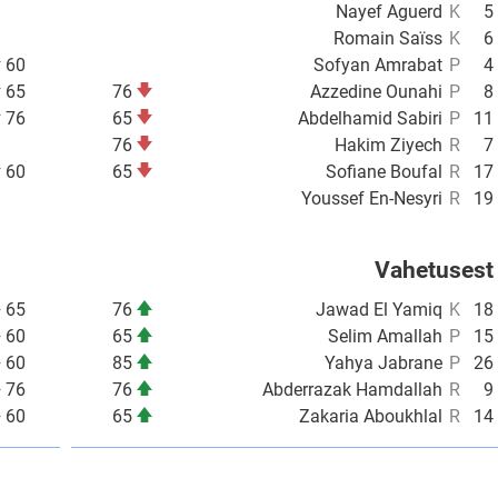
Nayef Aguerd
K
5
Romain Saïss
K
6
60
Sofyan Amrabat
P
4
65
76
Azzedine Ounahi
P
8
76
65
Abdelhamid Sabiri
P
11
76
Hakim Ziyech
R
7
60
65
Sofiane Boufal
R
17
Youssef En-Nesyri
R
19
Vahetusest
65
76
Jawad El Yamiq
K
18
60
65
Selim Amallah
P
15
60
85
Yahya Jabrane
P
26
76
76
Abderrazak Hamdallah
R
9
60
65
Zakaria Aboukhlal
R
14