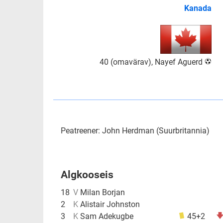
Kanada
40 (omavärav), Nayef Aguerd
Peatreener: John Herdman (Suurbritannia)
Algkooseis
18
V
Milan Borjan
2
K
Alistair Johnston
3
K
Sam Adekugbe
45+2