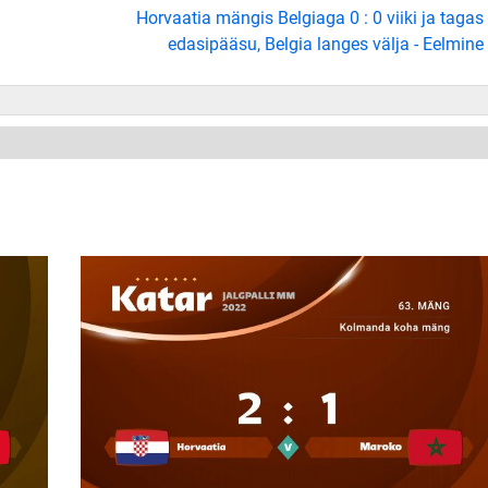
Horvaatia mängis Belgiaga 0 : 0 viiki ja tagas
edasipääsu, Belgia langes välja - Eelmine