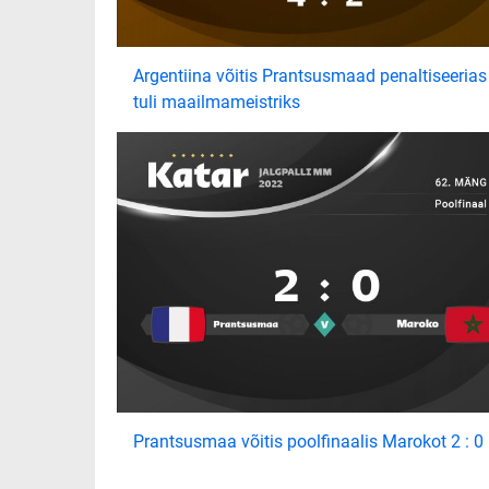
Argentiina võitis Prantsusmaad penaltiseerias
tuli maailmameistriks
Prantsusmaa võitis poolfinaalis Marokot 2 : 0