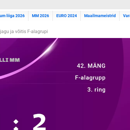
um liiga 2026
MM 2026
EURO 2024
Maailmameistrid
Var
agu ja võitis F-alagrupi