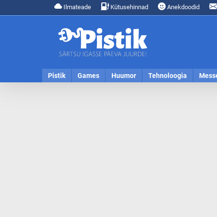
Ilmateade
Kütusehinnad
Anekdoodid
Pistik
Games
Huumor
Tehnoloogia
Mess