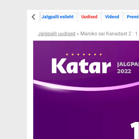
Jalgpalli esileht
Uudised
Videod
Premi
Jalgpalli uudised
» Maroko sai Kanadast 2 : 1 j