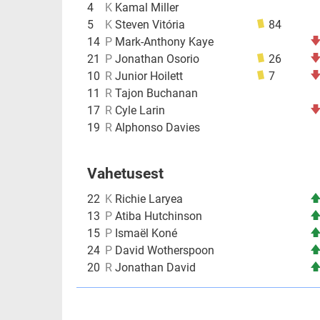
4
K
Kamal Miller
5
K
Steven Vitória
84
14
P
Mark-Anthony Kaye
21
P
Jonathan Osorio
26
10
R
Junior Hoilett
7
11
R
Tajon Buchanan
17
R
Cyle Larin
19
R
Alphonso Davies
Vahetusest
22
K
Richie Laryea
13
P
Atiba Hutchinson
15
P
Ismaël Koné
24
P
David Wotherspoon
20
R
Jonathan David