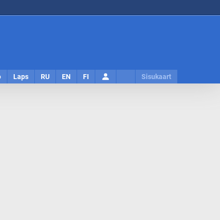
Logi
o
Laps
RU
EN
FI
Sisukaart
sisse