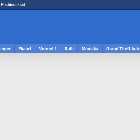
Postiindeksid
enger
Ekaart
Vormel 1
Ralli
Muusika
Grand Theft Aut