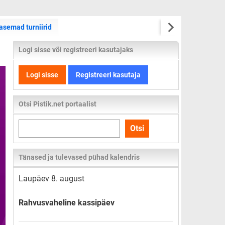
asemad turniirid
Logi sisse või registreeri kasutajaks
Logi sisse
Registreeri kasutaja
Otsi Pistik.net portaalist
Otsi
Otsi
kogu
lehelt
Tänased ja tulevased pühad kalendris
Laupäev 8. august
Rahvusvaheline kassipäev