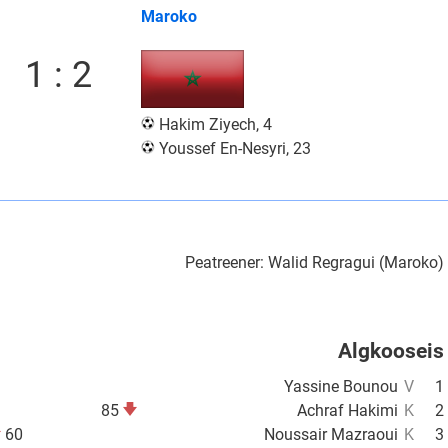
Maroko
1 : 2
Hakim Ziyech, 4
Youssef En-Nesyri, 23
Peatreener: Walid Regragui (Maroko)
Algkooseis
Yassine Bounou
V
1
85
Achraf Hakimi
K
2
60
Noussair Mazraoui
K
3