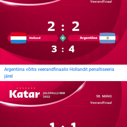
Argentiina võitis veerandfinaalis Hollandit penaltiseeria
järel