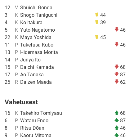
12
V
Shūichi Gonda
3
K
Shogo Taniguchi
44
4
K
Ko Itakura
39
5
K
Yuto Nagatomo
46
22
K
Maya Yoshida
45
11
P
Takefusa Kubo
46
13
P
Hidemasa Morita
14
P
Junya Ito
15
P
Daichi Kamada
68
17
P
Ao Tanaka
87
25
R
Daizen Maeda
62
Vahetusest
16
K
Takehiro Tomiyasu
68
6
P
Wataru Endo
87
8
P
Ritsu Dōan
46
9
P
Kaoru Mitoma
46