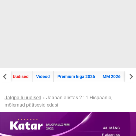
eht
Uudised
Videod
Premium liiga 2026
MM 2026
EUR
Jalgpalli uudised
» Jaapan alistas 2 : 1 Hispaania,
mõlemad pääsesid edasi