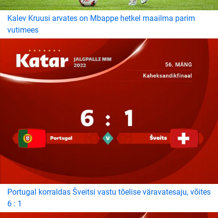
Kalev Kruusi arvates on Mbappe hetkel maailma parim
vutimees
Portugal korraldas Šveitsi vastu tõelise väravatesaju, võites
6 : 1