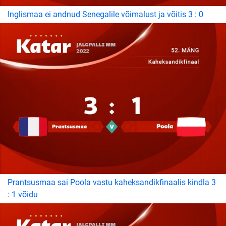
Inglismaa ei andnud Senegalile võimalust ja võitis 3 : 0
Prantsusmaa sai Poola vastu kaheksandikfinaalis kindla 3
: 1 võidu