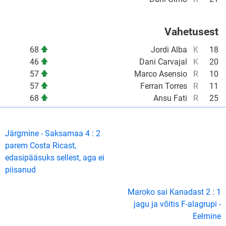
Vahetusest
68
Jordi Alba
K
18
46
Dani Carvajal
K
20
57
Marco Asensio
R
10
57
Ferran Torres
R
11
68
Ansu Fati
R
25
Järgmine - Saksamaa 4 : 2
parem Costa Ricast,
edasipääsuks sellest, aga ei
piisanud
Maroko sai Kanadast 2 : 1
jagu ja võitis F-alagrupi -
Eelmine