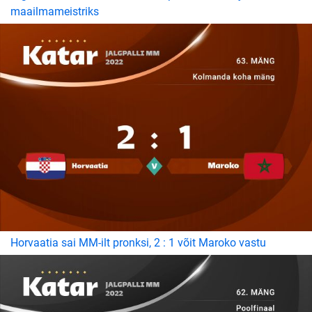
maailmameistriks
Horvaatia sai MM-ilt pronksi, 2 : 1 võit Maroko vastu