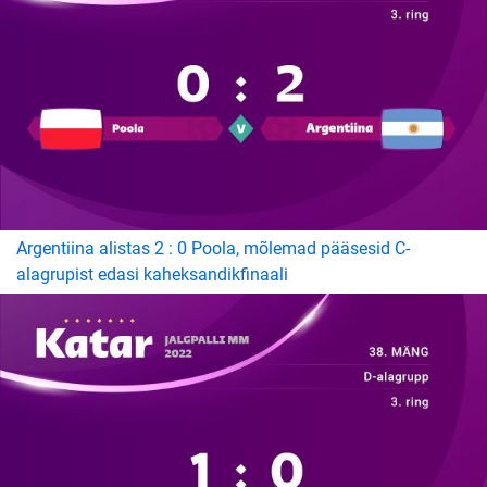
Argentiina alistas 2 : 0 Poola, mõlemad pääsesid C-
alagrupist edasi kaheksandikfinaali