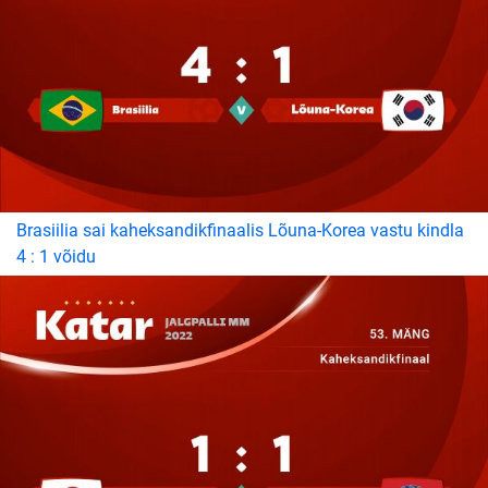
Brasiilia sai kaheksandikfinaalis Lõuna-Korea vastu kindla
4 : 1 võidu