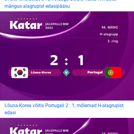
mängus alagrupist edasipääsu
Lõuna-Korea võitis Portugali 2 : 1, mõlemad H-alagrupist
edasi