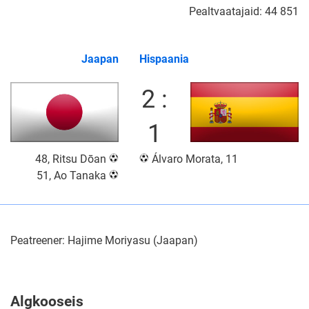
Pealtvaatajaid: 44 851
Jaapan
Hispaania
2 :
1
48, Ritsu Dōan
Álvaro Morata, 11
51, Ao Tanaka
Peatreener: Hajime Moriyasu (Jaapan)
Algkooseis