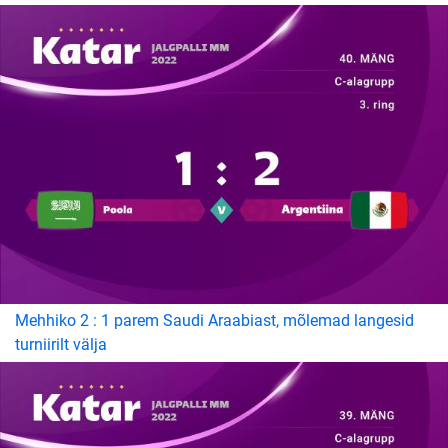
Mehhiko 2 : 1 parem Saudi Araabiast, mõlemad langesid
turniirilt välja