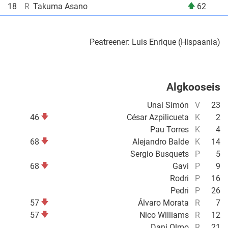
18
R
Takuma Asano
62
Peatreener: Luis Enrique (Hispaania)
Algkooseis
Unai Simón
V
23
46
César Azpilicueta
K
2
Pau Torres
K
4
68
Alejandro Balde
K
14
Sergio Busquets
P
5
68
Gavi
P
9
Rodri
P
16
Pedri
P
26
57
Álvaro Morata
R
7
57
Nico Williams
R
12
Dani Olmo
R
21