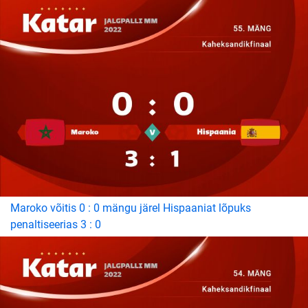
Maroko võitis 0 : 0 mängu järel Hispaaniat lõpuks
penaltiseerias 3 : 0