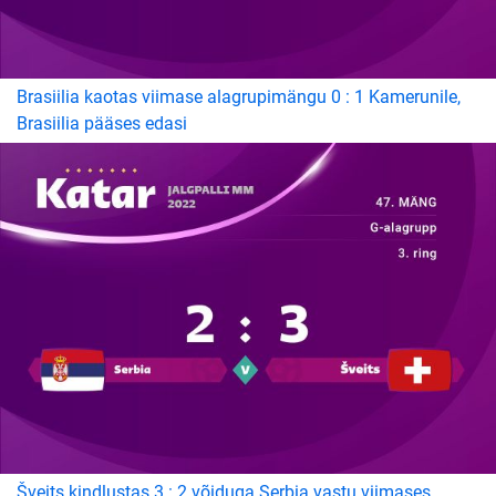
Brasiilia kaotas viimase alagrupimängu 0 : 1 Kamerunile,
Brasiilia pääses edasi
Šveits kindlustas 3 : 2 võiduga Serbia vastu viimases