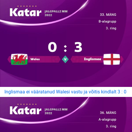
Inglismaa ei vääratanud Walesi vastu ja võitis kindlalt 3 : 0