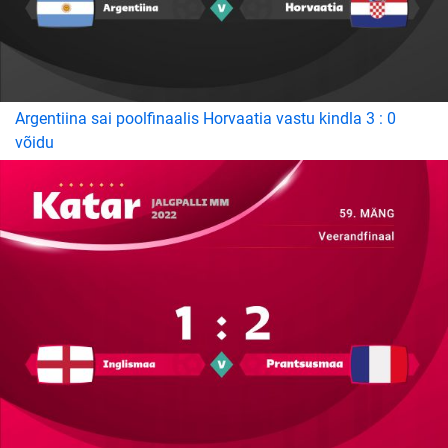
Argentiina sai poolfinaalis Horvaatia vastu kindla 3 : 0
võidu