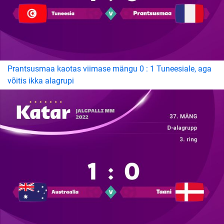
Prantsusmaa kaotas viimase mängu 0 : 1 Tuneesiale, aga
võitis ikka alagrupi