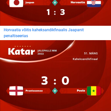
Horvaatia võitis kaheksandikfinaalis Jaapanit
penaltiseerias