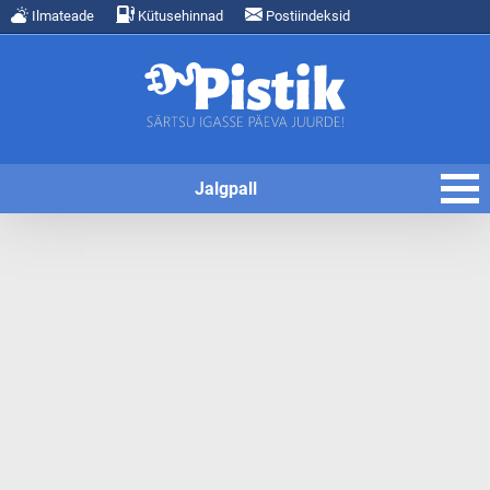
Ilmateade
Kütusehinnad
Postiindeksid
Jalgpall