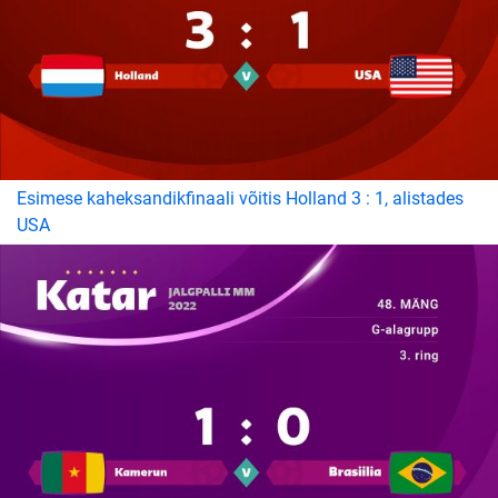
Esimese kaheksandikfinaali võitis Holland 3 : 1, alistades
USA