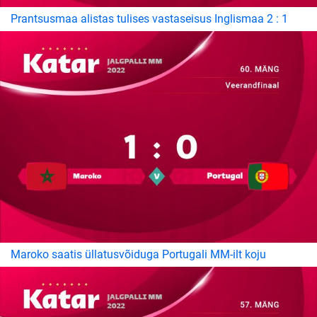
Prantsusmaa alistas tulises vastaseisus Inglismaa 2 : 1
Maroko saatis üllatusvõiduga Portugali MM-ilt koju