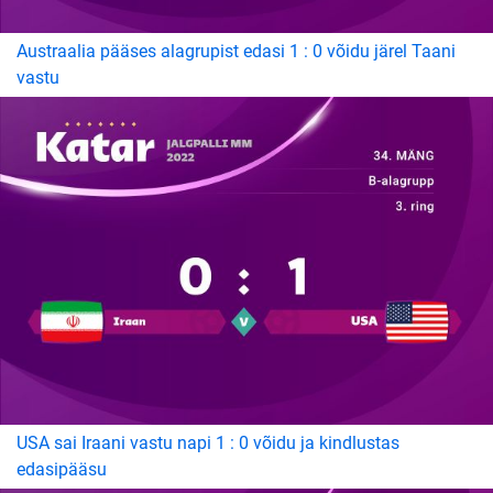
Austraalia pääses alagrupist edasi 1 : 0 võidu järel Taani
vastu
USA sai Iraani vastu napi 1 : 0 võidu ja kindlustas
edasipääsu