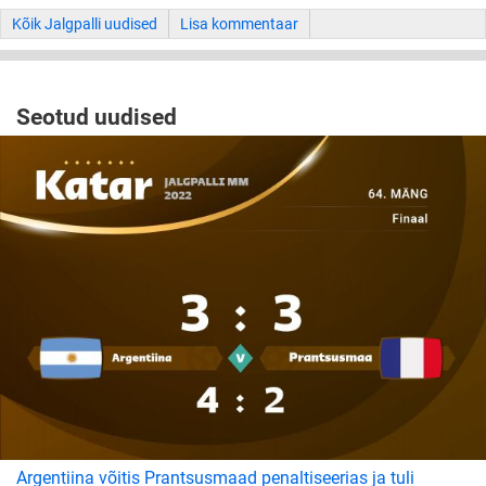
Kõik Jalgpalli uudised
Lisa kommentaar
Seotud uudised
Argentiina võitis Prantsusmaad penaltiseerias ja tuli