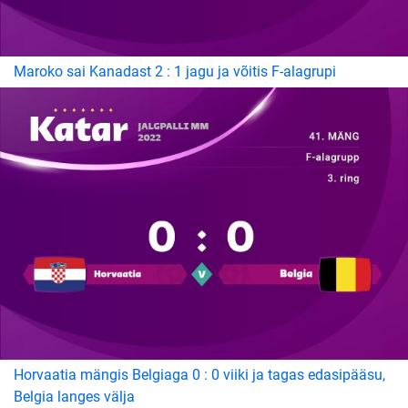
Maroko sai Kanadast 2 : 1 jagu ja võitis F-alagrupi
Horvaatia mängis Belgiaga 0 : 0 viiki ja tagas edasipääsu,
Belgia langes välja