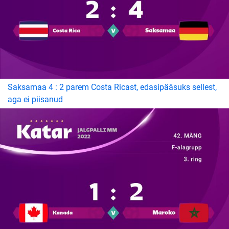
Saksamaa 4 : 2 parem Costa Ricast, edasipääsuks sellest,
aga ei piisanud