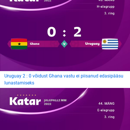
Uruguay 2 : 0 võidust Ghana vastu ei piisanud edasipääsu
lunastamiseks