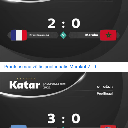
Prantsusmaa võitis poolfinaalis Marokot 2 : 0