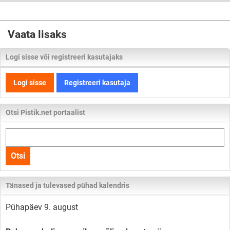
Vaata lisaks
Logi sisse või registreeri kasutajaks
Logi sisse
Registreeri kasutaja
Otsi Pistik.net portaalist
Otsi
kogu
Otsi
lehelt
Tänased ja tulevased pühad kalendris
Pühapäev 9. august