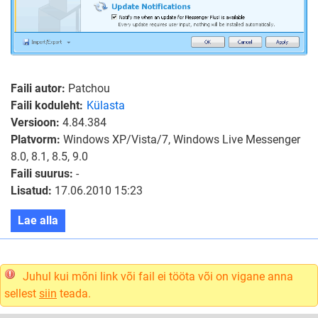
Faili autor:
Patchou
Faili koduleht:
Külasta
Versioon:
4.84.384
Platvorm:
Windows XP/Vista/7, Windows Live Messenger
8.0, 8.1, 8.5, 9.0
Faili suurus:
-
Lisatud:
17.06.2010 15:23
Lae alla
Juhul kui mõni link või fail ei tööta või on vigane anna
sellest
siin
teada.