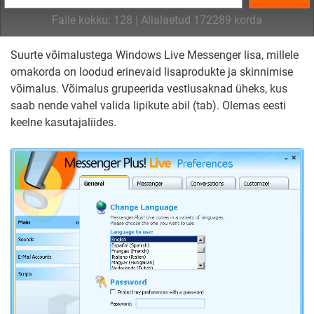
Faile kokku: 128 | Allalaetud 172289 korda
Suurte võimalustega Windows Live Messenger lisa, millele
omakorda on loodud erinevaid lisaprodukte ja skinnimise
võimalus. Võimalus grupeerida vestlusaknad üheks, kus
saab nende vahel valida lipikute abil (tab). Olemas eesti
keelne kasutajaliides.