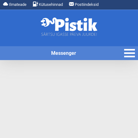
Ilmateade
Kütusehinnad
Postiindeksid
Messenger