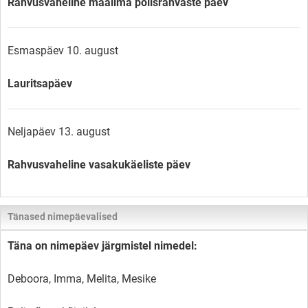
Rahvusvaheline maailma põlisrahvaste päev
Esmaspäev 10. august
Lauritsapäev
Neljapäev 13. august
Rahvusvaheline vasakukäeliste päev
Tänased nimepäevalised
Täna on nimepäev järgmistel nimedel:
Deboora, Imma, Melita, Mesike