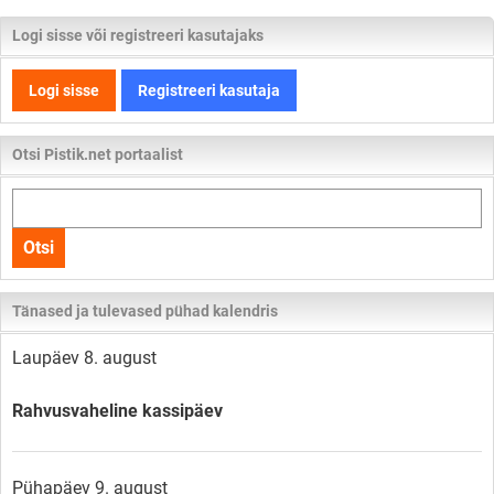
Logi sisse või registreeri kasutajaks
Logi sisse
Registreeri kasutaja
Otsi Pistik.net portaalist
Otsi
kogu
Otsi
lehelt
Tänased ja tulevased pühad kalendris
Laupäev 8. august
Rahvusvaheline kassipäev
Pühapäev 9. august