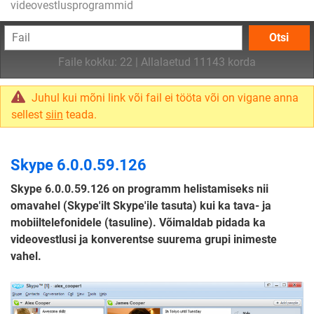
videovestlusprogrammid
Otsi
Faile kokku: 22 | Allalaetud 11143 korda
Juhul kui mõni link või fail ei tööta või on vigane anna
sellest
siin
teada.
Skype 6.0.0.59.126
Skype 6.0.0.59.126 on programm helistamiseks nii
omavahel (Skype'ilt Skype'ile tasuta) kui ka tava- ja
mobiiltelefonidele (tasuline). Võimaldab pidada ka
videovestlusi ja konverentse suurema grupi inimeste
vahel.