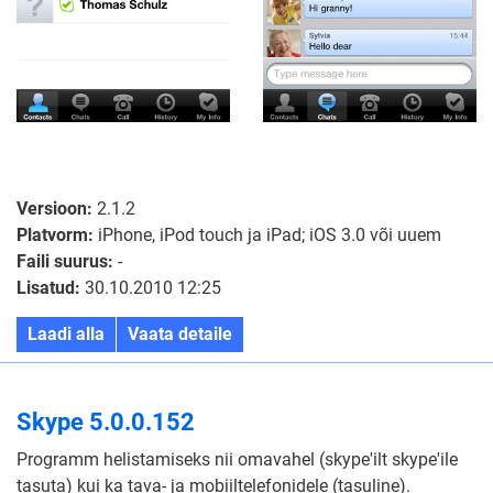
Versioon:
2.1.2
Platvorm:
iPhone, iPod touch ja iPad; iOS 3.0 või uuem
Faili suurus:
-
Lisatud:
30.10.2010 12:25
Laadi alla
Vaata detaile
Skype 5.0.0.152
Programm helistamiseks nii omavahel (skype'ilt skype'ile
tasuta) kui ka tava- ja mobiiltelefonidele (tasuline).