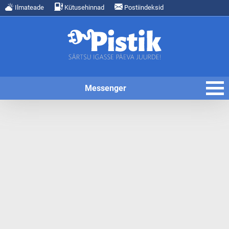
Ilmateade
Kütusehinnad
Postiindeksid
Messenger