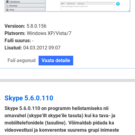
Versioon:
5.8.0.156
Platvorm:
Windows XP/Vista/7
Faili suurus:
-
Lisatud:
04.03.2012 09:07
Fail aegunud
Vaata detaile
Skype 5.6.0.110
Skype 5.6.0.110 on programm helistamiseks nii
omavahel (skype'ilt skype'ile tasuta) kui ka tava- ja
mobiiltelefonidele (tasuline). Võimaldab pidada ka
videovestlusi ja konverentse suurema grupi inimeste