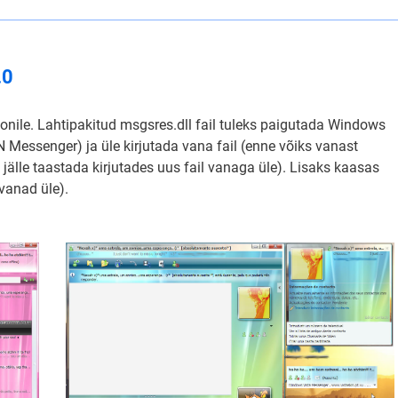
.0
nile. Lahtipakitud msgsres.dll fail tuleks paigutada Windows
Messenger) ja üle kirjutada vana fail (enne võiks vanast
n jälle taastada kirjutades uus fail vanaga üle). Lisaks kaasas
vanad üle).