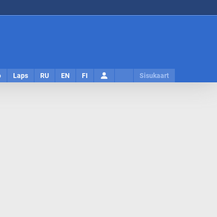
Logi
o
Laps
RU
EN
FI
Sisukaart
sisse