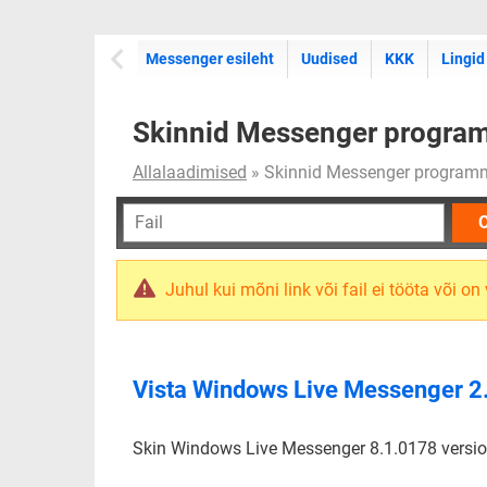
Messenger esileht
Uudised
KKK
Lingid
Skinnid Messenger program
Allalaadimised
» Skinnid Messenger program
O
Juhul kui mõni link või fail ei tööta või o
Vista Windows Live Messenger 2
Skin Windows Live Messenger 8.1.0178 versio