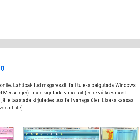
.0
nile. Lahtipakitud msgsres.dll fail tuleks paigutada Windows
Messenger) ja üle kirjutada vana fail (enne võiks vanast
n jälle taastada kirjutades uus fail vanaga üle). Lisaks kaasas
vanad üle).