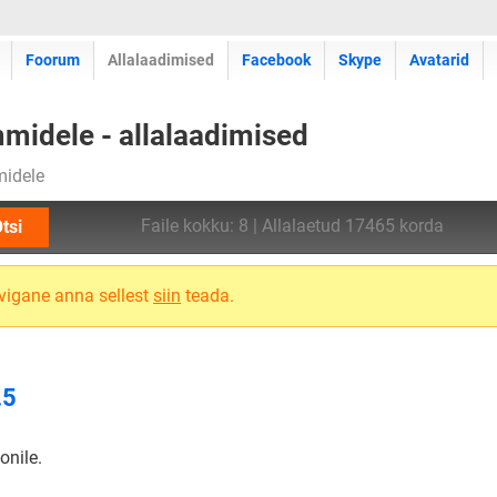
Foorum
Allalaadimised
Facebook
Skype
Avatarid
midele - allalaadimised
midele
Faile kokku: 8 | Allalaetud 17465 korda
tsi
n vigane anna sellest
siin
teada.
.5
onile.