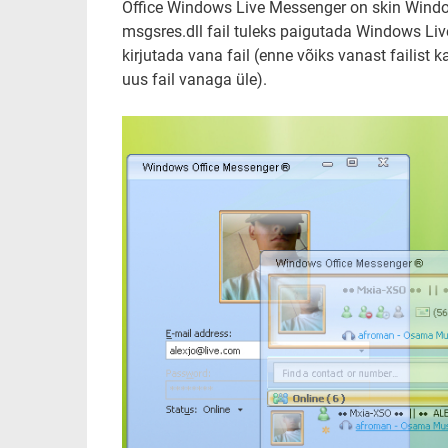
Office Windows Live Messenger on skin Windo
msgsres.dll fail tuleks paigutada Windows L
kirjutada vana fail (enne võiks vanast failist k
uus fail vanaga üle).