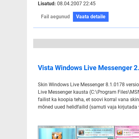
Lisatud:
08.04.2007 22:45
Fail aegunud
Vaata detaile
Vista Windows Live Messenger 2
Skin Windows Live Messenger 8.1.0178 versioo
Live Messenger kausta (C:\Program Files\MSN 
failist ka koopia teha, et soovi korral vana ski
mõned uued helidfailid (samuti vaja kirjutada 