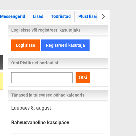
Messengerid
Lisad
Tööriistad
Plus! lisad
Skinnid
Sma
Logi sisse või registreeri kasutajaks
Logi sisse
Registreeri kasutaja
Otsi Pistik.net portaalist
Otsi
Otsi
kogu
lehelt
Tänased ja tulevased pühad kalendris
Laupäev 8. august
Rahvusvaheline kassipäev