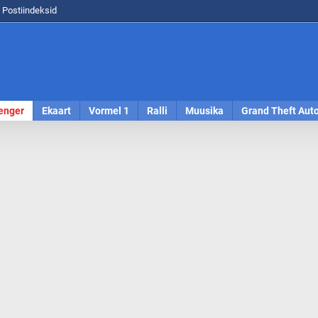
Postiindeksid
enger
Ekaart
Vormel 1
Ralli
Muusika
Grand Theft Aut