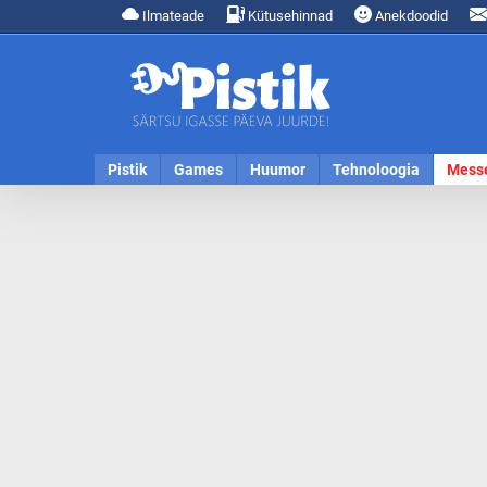
Ilmateade
Kütusehinnad
Anekdoodid
Pistik
Games
Huumor
Tehnoloogia
Mess