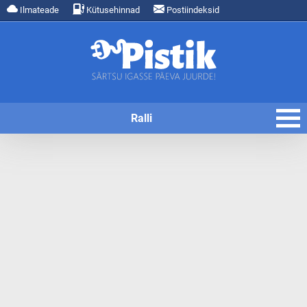
Ilmateade
Kütusehinnad
Postiindeksid
Ralli