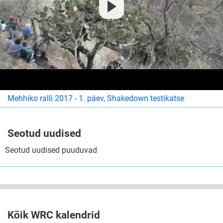
Mehhiko ralli 2017 - 1. päev, Shakedown testikatse
Seotud uudised
Seotud uudised puuduvad
Kõik WRC kalendrid