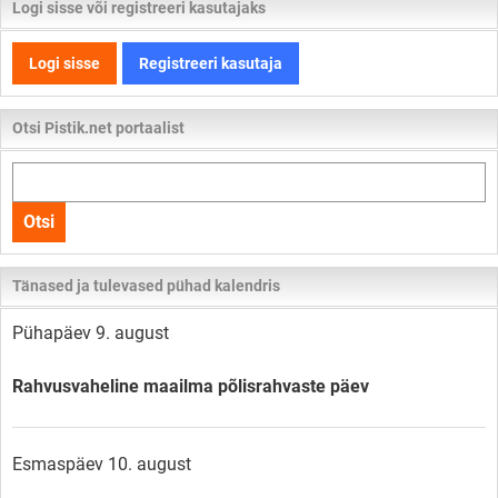
Logi sisse või registreeri kasutajaks
Logi sisse
Registreeri kasutaja
Otsi Pistik.net portaalist
Otsi
kogu
Otsi
lehelt
Tänased ja tulevased pühad kalendris
Pühapäev 9. august
Rahvusvaheline maailma põlisrahvaste päev
Esmaspäev 10. august