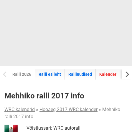
Ralli 2026
Ralli esileht
Ralliuudised
Kalender
Tul
Mehhiko ralli 2017 info
WRC kalendrid
»
Hooaeg 2017 WRC kalender
» Mehhiko
ralli 2017 info
Võistlussari: WRC autoralli