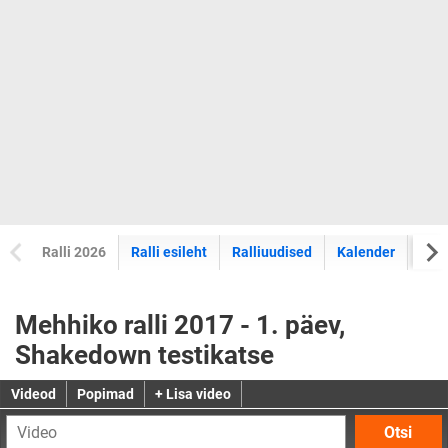
Ralli 2026
Ralli esileht
Ralliuudised
Kalender
Tul
Mehhiko ralli 2017 - 1. päev,
Shakedown testikatse
Videod
Popimad
+ Lisa video
Otsi