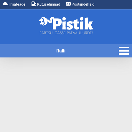
Ilmateade
Kütusehinnad
Postiindeksid
Ralli