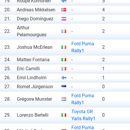
19.
Roope Korhonen
-
5
20.
Andreas Mikkelsen
-
4
21.
Diego Domínguez
-
2
Arthur
22.
-
2
Pelamourgues
Ford Puma
23.
Joshua McErlean
2
Rally1
24.
Matteo Fontana
-
2
25.
Eric Camilli
-
1
26.
Emil Lindholm
-
1
27.
Romet Jürgenson
-
0
Ford Puma
28.
Grégoire Munster
0
Rally1
Toyota GR
29.
Lorenzo Bertelli
0
Yaris Rally1
Ford Puma