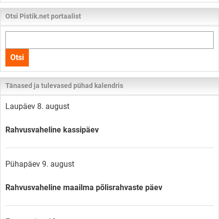
Otsi Pistik.net portaalist
Otsi
kogu
Otsi
lehelt
Tänased ja tulevased pühad kalendris
Laupäev 8. august
Rahvusvaheline kassipäev
Pühapäev 9. august
Rahvusvaheline maailma põlisrahvaste päev