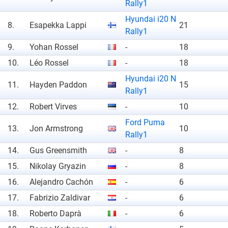
Rally1
Hyundai i20 N
8.
Esapekka Lappi
21
Rally1
9.
Yohan Rossel
-
18
10.
Léo Rossel
-
18
Hyundai i20 N
11.
Hayden Paddon
15
Rally1
12.
Robert Virves
-
10
Ford Puma
13.
Jon Armstrong
10
Rally1
14.
Gus Greensmith
-
8
15.
Nikolay Gryazin
-
8
16.
Alejandro Cachón
-
6
17.
Fabrizio Zaldivar
-
6
18.
Roberto Daprà
-
6