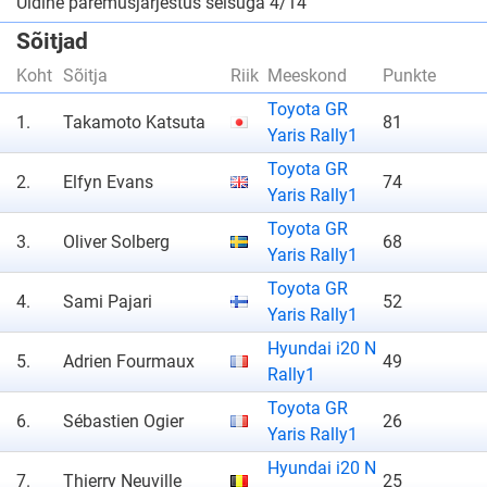
Üldine paremusjärjestus seisuga 4/14
Sõitjad
Koht
Sõitja
Riik
Meeskond
Punkte
Toyota GR
1.
Takamoto Katsuta
81
Yaris Rally1
Toyota GR
2.
Elfyn Evans
74
Yaris Rally1
Toyota GR
3.
Oliver Solberg
68
Yaris Rally1
Toyota GR
4.
Sami Pajari
52
Yaris Rally1
Hyundai i20 N
5.
Adrien Fourmaux
49
Rally1
Toyota GR
6.
Sébastien Ogier
26
Yaris Rally1
Hyundai i20 N
7.
Thierry Neuville
25