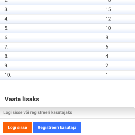
2.
18
3.
15
4.
12
5.
10
6.
8
7.
6
8.
4
9.
2
10.
1
Vaata lisaks
Logi sisse või registreeri kasutajaks
Logi sisse
Registreeri kasutaja