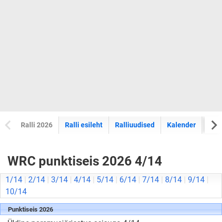
Ralli 2026
Ralli esileht
Ralliuudised
Kalender
Tul
WRC punktiseis 2026 4/14
1/14
|
2/14
|
3/14
|
4/14
|
5/14
|
6/14
|
7/14
|
8/14
|
9/14
|
10/14
Punktiseis 2026