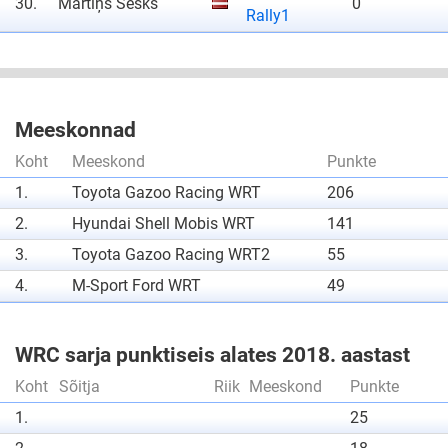
30.
Mārtiņš Sesks
0
Rally1
Meeskonnad
Koht
Meeskond
Punkte
1.
Toyota Gazoo Racing WRT
206
2.
Hyundai Shell Mobis WRT
141
3.
Toyota Gazoo Racing WRT2
55
4.
M-Sport Ford WRT
49
WRC sarja punktiseis alates 2018. aastast
Koht
Sõitja
Riik
Meeskond
Punkte
1.
25