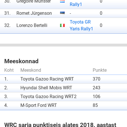
30.
Grégoire Munster
0
Rally1
31.
Romet Jürgenson
-
0
Toyota GR
32.
Lorenzo Bertelli
0
Yaris Rally1
Meeskonnad
Koht
Meeskond
Punkte
1.
Toyota Gazoo Racing WRT
370
2.
Hyundai Shell Mobis WRT
243
3.
Toyota Gazoo Racing WRT2
106
4.
M-Sport Ford WRT
85
WRC sarja punktiseis alates 2018. aastast