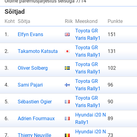
Üldine paremusjärjestus seisuga 7/14
Sõitjad
Koht
Sõitja
Riik
Meeskond
Punkte
Toyota GR
1.
Elfyn Evans
151
Yaris Rally1
Toyota GR
2.
Takamoto Katsuta
131
Yaris Rally1
Toyota GR
3.
Oliver Solberg
102
Yaris Rally1
Toyota GR
4.
Sami Pajari
96
Yaris Rally1
Toyota GR
5.
Sébastien Ogier
90
Yaris Rally1
Hyundai i20 N
6.
Adrien Fourmaux
89
Rally1
Hyundai i20 N
7.
Thierry Neuville
73