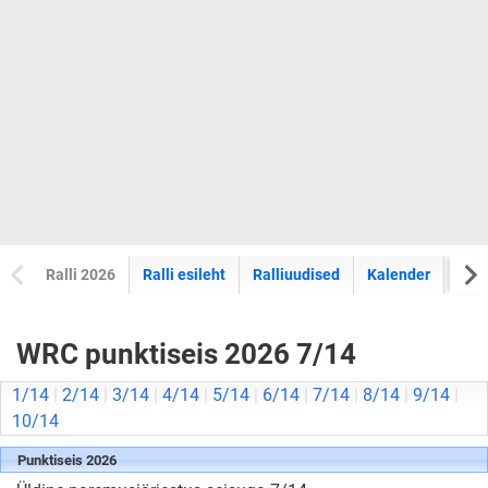
Ralli 2026
Ralli esileht
Ralliuudised
Kalender
Tul
WRC punktiseis 2026 7/14
1/14
|
2/14
|
3/14
|
4/14
|
5/14
|
6/14
|
7/14
|
8/14
|
9/14
|
10/14
Punktiseis 2026