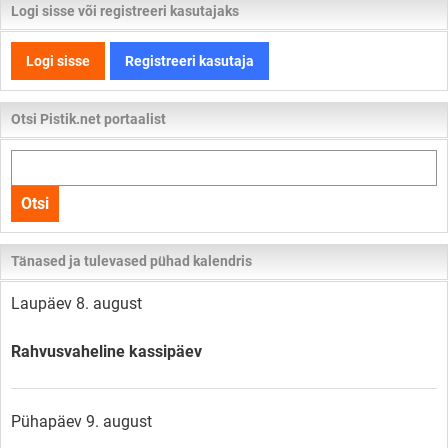
Logi sisse või registreeri kasutajaks
Logi sisse
Registreeri kasutaja
Otsi Pistik.net portaalist
Otsi
kogu
Otsi
lehelt
Tänased ja tulevased pühad kalendris
Laupäev 8. august
Rahvusvaheline kassipäev
Pühapäev 9. august