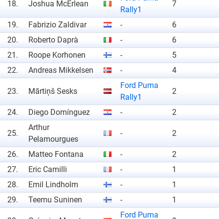
18.
Joshua McErlean
7
Rally1
19.
Fabrizio Zaldivar
-
6
20.
Roberto Daprà
-
6
21.
Roope Korhonen
-
5
22.
Andreas Mikkelsen
-
4
Ford Puma
23.
Mārtiņš Sesks
2
Rally1
24.
Diego Domínguez
-
2
Arthur
25.
-
2
Pelamourgues
26.
Matteo Fontana
-
2
27.
Eric Camilli
-
1
28.
Emil Lindholm
-
1
29.
Teemu Suninen
-
1
Ford Puma