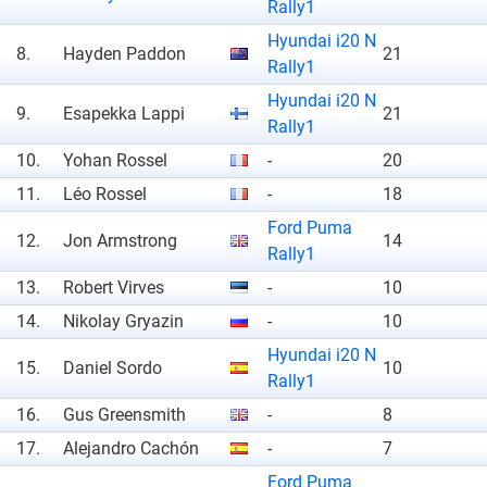
Rally1
Hyundai i20 N
8.
Hayden Paddon
21
Rally1
Hyundai i20 N
9.
Esapekka Lappi
21
Rally1
10.
Yohan Rossel
-
20
11.
Léo Rossel
-
18
Ford Puma
12.
Jon Armstrong
14
Rally1
13.
Robert Virves
-
10
14.
Nikolay Gryazin
-
10
Hyundai i20 N
15.
Daniel Sordo
10
Rally1
16.
Gus Greensmith
-
8
17.
Alejandro Cachón
-
7
Ford Puma