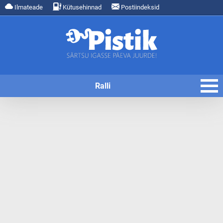
Ilmateade
Kütusehinnad
Postiindeksid
Ralli