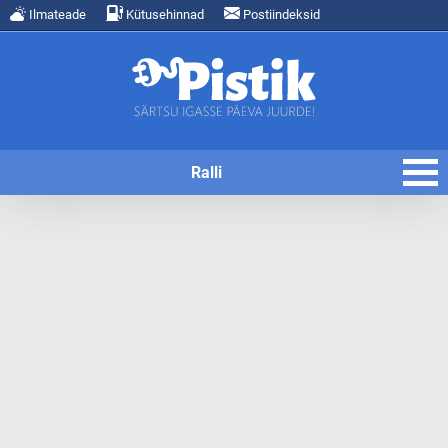
Ilmateade
Kütusehinnad
Postiindeksid
Ralli