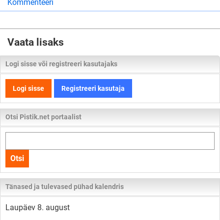
Kommenteeri
Vaata lisaks
Logi sisse või registreeri kasutajaks
Logi sisse
Registreeri kasutaja
Otsi Pistik.net portaalist
Otsi
kogu
Otsi
lehelt
Tänased ja tulevased pühad kalendris
Laupäev 8. august