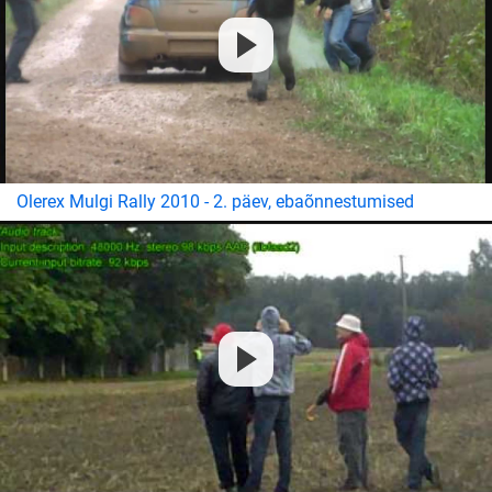
Olerex Mulgi Rally 2010 - 2. päev, ebaõnnestumised