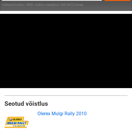
Videosid kokku: 3830 | Kokku vaadatud 10810672 korda
Seotud võistlus
Olerex Mulgi Rally 2010