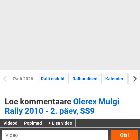
Ralli 2026
Ralli esileht
Ralliuudised
Kalender
Tul
Loe kommentaare
Olerex Mulgi
Rally 2010 - 2. päev, SS9
Videod
Popimad
+ Lisa video
Otsi