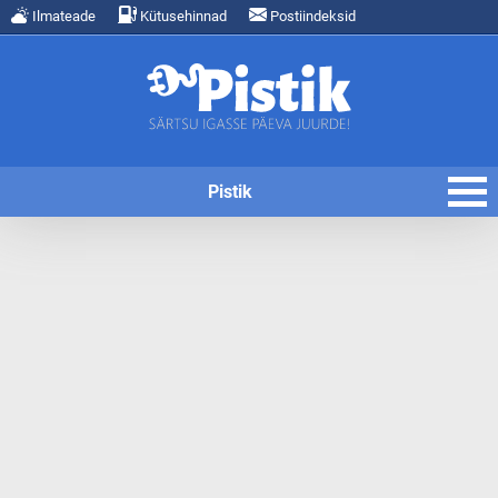
Ilmateade
Kütusehinnad
Postiindeksid
Pistik