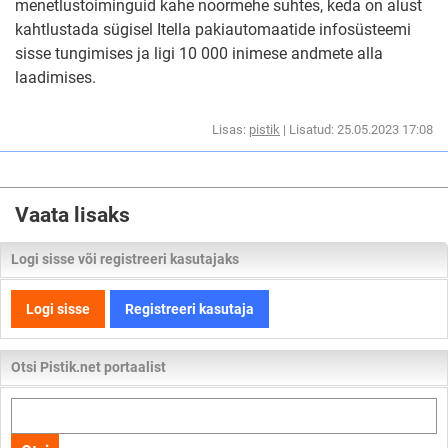
menetlustoiminguid kahe noormehe suhtes, keda on alust
kahtlustada sügisel Itella pakiautomaatide infosüsteemi
sisse tungimises ja ligi 10 000 inimese andmete alla
laadimises.
Lisas:
pistik
| Lisatud: 25.05.2023 17:08
Vaata lisaks
Logi sisse või registreeri kasutajaks
Logi sisse
Registreeri kasutaja
Otsi Pistik.net portaalist
Otsi
kogu