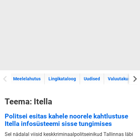
Meelelahutus
Lingikataloog
Uudised
Valuutakursid
Teema: Itella
Politsei esitas kahele noorele kahtlustuse
Itella infosüsteemi sisse tungimises
Sel nädalal viisid keskkriminaalpolitseinikud Tallinnas läbi