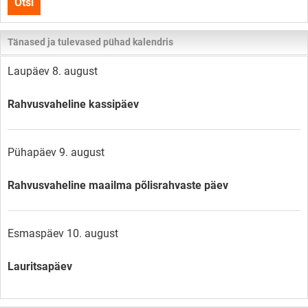
Otsi
lehelt
Tänased ja tulevased pühad kalendris
Laupäev 8. august
Rahvusvaheline kassipäev
Pühapäev 9. august
Rahvusvaheline maailma põlisrahvaste päev
Esmaspäev 10. august
Lauritsapäev