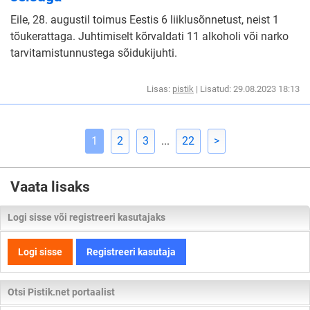
Eile, 28. augustil toimus Eestis 6 liiklusõnnetust, neist 1
tõukerattaga. Juhtimiselt kõrvaldati 11 alkoholi või narko
tarvitamistunnustega sõidukijuhti.
Lisas:
pistik
| Lisatud: 29.08.2023 18:13
1
2
3
...
22
>
Vaata lisaks
Logi sisse või registreeri kasutajaks
Logi sisse
Registreeri kasutaja
Otsi Pistik.net portaalist