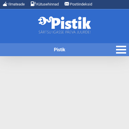
Ilmateade
Kütusehinnad
Postiindeksid
Pistik