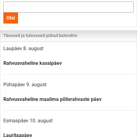
Otsi
kogu
Otsi
lehelt
Tänased ja tulevased pühad kalendris
Laupäev 8. august
Rahvusvaheline kassipäev
Pühapäev 9. august
Rahvusvaheline maailma põlisrahvaste päev
Esmaspäev 10. august
Lauritsapäev