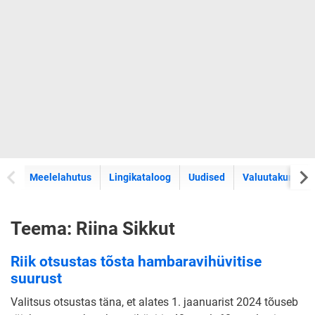
Meelelahutus
Lingikataloog
Uudised
Valuutakursid
Teema: Riina Sikkut
Riik otsustas tõsta hambaravihüvitise
suurust
Valitsus otsustas täna, et alates 1. jaanuarist 2024 tõuseb