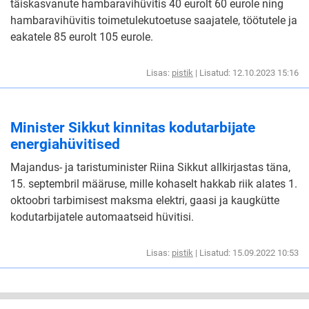
täiskasvanute hambaravihüvitis 40 eurolt 60 eurole ning
hambaravihüvitis toimetulekutoetuse saajatele, töötutele ja
eakatele 85 eurolt 105 eurole.
Lisas:
pistik
| Lisatud: 12.10.2023 15:16
Minister Sikkut kinnitas kodutarbijate
energiahüvitised
Majandus- ja taristuminister Riina Sikkut allkirjastas täna,
15. septembril määruse, mille kohaselt hakkab riik alates 1.
oktoobri tarbimisest maksma elektri, gaasi ja kaugkütte
kodutarbijatele automaatseid hüvitisi.
Lisas:
pistik
| Lisatud: 15.09.2022 10:53