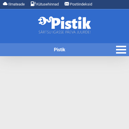
Ilmateade
Kütusehinnad
Postiindeksid
Pistik