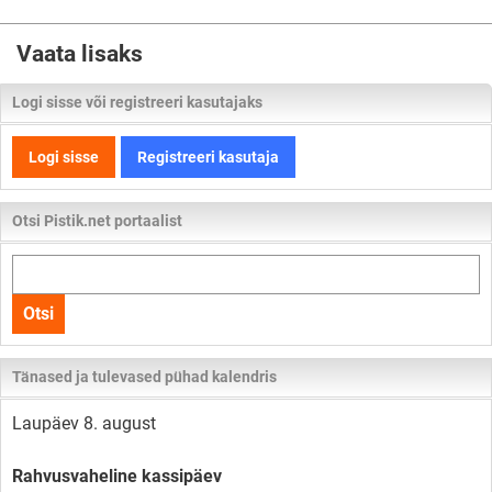
Vaata lisaks
Logi sisse või registreeri kasutajaks
Logi sisse
Registreeri kasutaja
Otsi Pistik.net portaalist
Otsi
kogu
Otsi
lehelt
Tänased ja tulevased pühad kalendris
Laupäev 8. august
Rahvusvaheline kassipäev