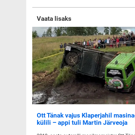
Vaata lisaks
Ott Tänak vajus Klaperjahil masin
külili – appi tuli Martin Järveoja