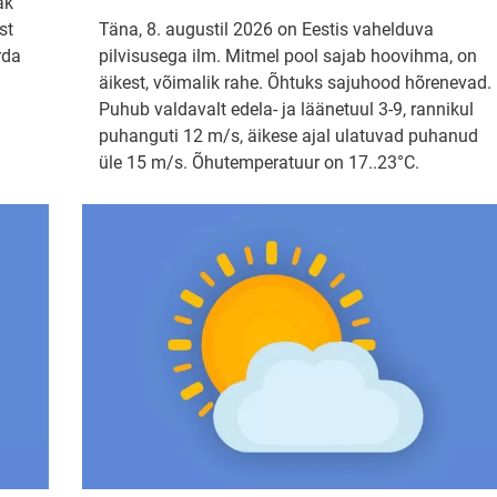
ak
st
Täna, 8. augustil 2026 on Eestis vahelduva
rda
pilvisusega ilm. Mitmel pool sajab hoovihma, on
äikest, võimalik rahe. Õhtuks sajuhood hõrenevad.
Puhub valdavalt edela- ja läänetuul 3-9, rannikul
puhanguti 12 m/s, äikese ajal ulatuvad puhanud
üle 15 m/s. Õhutemperatuur on 17..23°C.