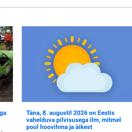
aga
Täna, 8. augustil 2026 on Eestis
vahelduva pilvisusega ilm, mitmel
pool hoovihma ja äikest