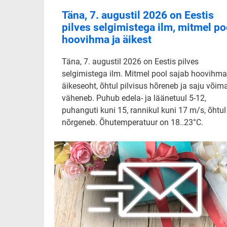
Täna, 7. augustil 2026 on Eestis
pilves selgimistega ilm, mitmel po
hoovihma ja äikest
Täna, 7. augustil 2026 on Eestis pilves
selgimistega ilm. Mitmel pool sajab hoovihma
äikeseoht, õhtul pilvisus hõreneb ja saju võim
väheneb. Puhub edela- ja läänetuul 5-12,
puhanguti kuni 15, rannikul kuni 17 m/s, õhtul
nõrgeneb. Õhutemperatuur on 18..23°C.