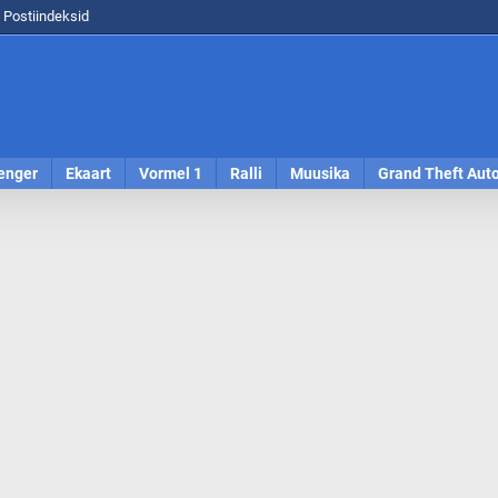
Postiindeksid
enger
Ekaart
Vormel 1
Ralli
Muusika
Grand Theft Aut