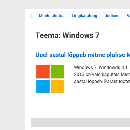
Meelelahutus
Lingikataloog
Uudised
V
Teema: Windows 7
Uuel aastal lõppeb mitme olulise M
Windows 7, Windowds 8.1, O
2013 on vaid käputäis Micro
aastal lõppeb. Pärast toote