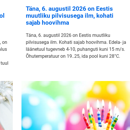
Täna, 6. augustil 2026 on Eestis
ol
muutliku pilvisusega ilm, kohati
sajab hoovihma
Täna, 6. augustil 2026 on Eestis muutliku
, on
pilvisusega ilm. Kohati sajab hoovihma. Edela- ja
alus
läänetuul tugevneb 4-10, puhanguti kuni 15 m/s.
Õhutemperatuur on 19..25, ida pool kuni 28°C.
 tuul