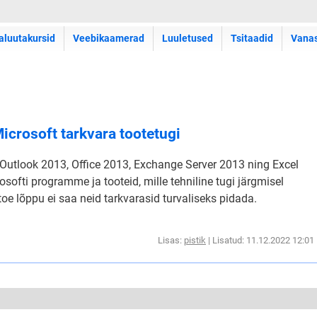
aluutakursid
Veebikaamerad
Luuletused
Tsitaadid
Vana
icrosoft tarkvara tootetugi
utlook 2013, Office 2013, Exchange Server 2013 ning Excel
softi programme ja tooteid, mille tehniline tugi järgmisel
toe lõppu ei saa neid tarkvarasid turvaliseks pidada.
Lisas:
pistik
| Lisatud: 11.12.2022 12:01