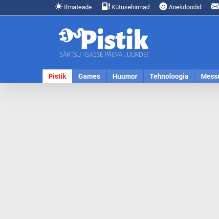
Ilmateade
Kütusehinnad
Anekdoodid
Pistik
Games
Huumor
Tehnoloogia
Mess