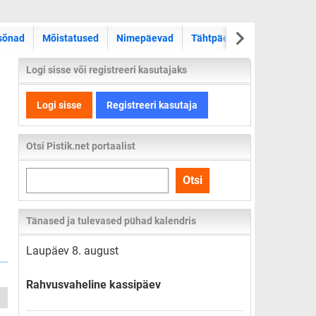
sõnad
Mõistatused
Nimepäevad
Tähtpäevad
Kas teadsid
Logi sisse või registreeri kasutajaks
Logi sisse
Registreeri kasutaja
Otsi Pistik.net portaalist
Otsi
Otsi
kogu
lehelt
Tänased ja tulevased pühad kalendris
Laupäev 8. august
Rahvusvaheline kassipäev