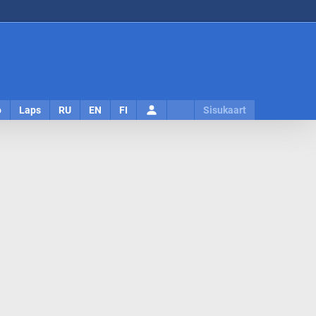
Logi
o
Laps
RU
EN
FI
Sisukaart
sisse