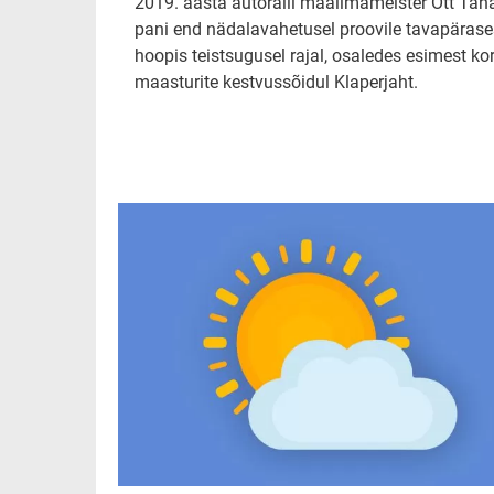
2019. aasta autoralli maailmameister Ott Tän
pani end nädalavahetusel proovile tavapärase
hoopis teistsugusel rajal, osaledes esimest ko
maasturite kestvussõidul Klaperjaht.